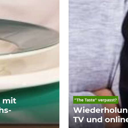
 mit
"
The
Taste
" verpasst?
hs-
Wiederholung
TV und onlin