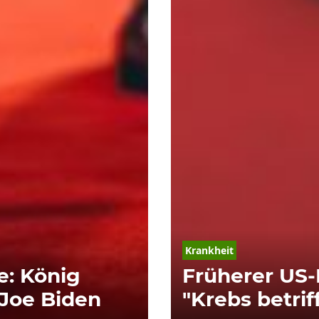
Krankheit
e: König
Früherer US-
t Joe Biden
"Krebs betriff