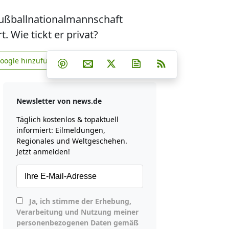
Fußballnationalmannschaft
 Wie tickt er privat?
Teilen auf Facebook
Teilen auf Whatsapp
Teilen auf Telegram
Google hinzufügen
Teilen auf Pinterest
Per E-Mail teilen
Post auf X
Newsletter abonniere
RSS
news.de zu Google hinzufügen
Newsletter von news.de
Täglich kostenlos & topaktuell
informiert: Eilmeldungen,
Regionales und Weltgeschehen.
Jetzt anmelden!
Ja, ich stimme der Erhebung,
Verarbeitung und Nutzung meiner
personenbezogenen Daten gemäß