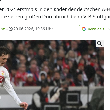
er 2024 erstmals in den Kader der deutschen A-
bte seinen großen Durchbruch beim VfB Stuttgart.
ing
-
29.06.2026, 19.36
Uhr
news.de zu 