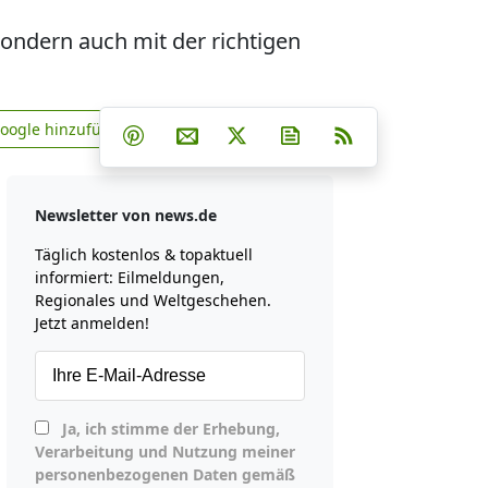
ndern auch mit der richtigen
Teilen auf Facebook
Teilen auf Whatsapp
Teilen auf Telegram
Google hinzufügen
Teilen auf Pinterest
Per E-Mail teilen
Post auf X
Newsletter abonniere
RSS
news.de zu Google hinzufügen
Newsletter von news.de
Täglich kostenlos & topaktuell
informiert: Eilmeldungen,
Regionales und Weltgeschehen.
Jetzt anmelden!
Ja, ich stimme der Erhebung,
Verarbeitung und Nutzung meiner
personenbezogenen Daten gemäß