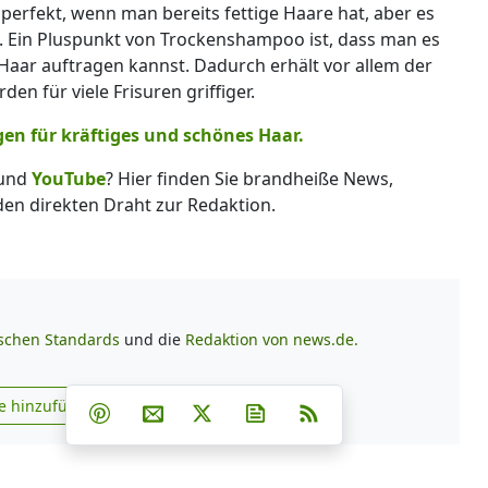
erfekt, wenn man bereits fettige Haare hat, aber es
t. Ein Pluspunkt von Trockenshampoo ist, dass man es
Haar auftragen kannst. Dadurch erhält vor allem der
n für viele Frisuren griffiger.
gen für kräftiges und schönes Haar.
und
YouTube
? Hier finden Sie brandheiße News,
 den direkten Draht zur Redaktion.
ischen Standards
und die
Redaktion von news.de.
Teilen auf Facebook
Teilen auf Whatsapp
Teilen auf Telegram
e hinzufügen
Teilen auf Pinterest
Per E-Mail teilen
Post auf X
Newsletter abonnieren
RSS
s.de zu Google hinzufügen