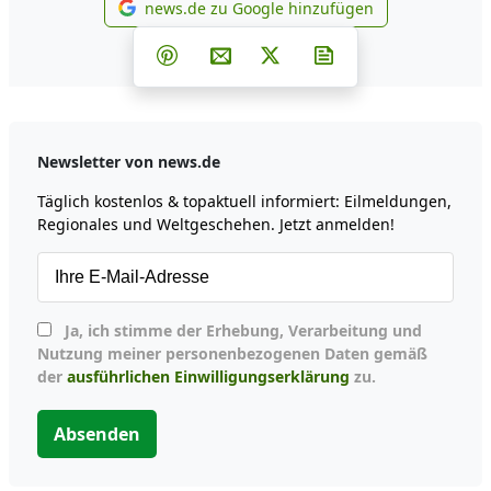
news.de zu Google hinzufügen
news.de zu Google hinzufüg
Teilen auf Facebook
Teilen auf Whatsapp
Teilen auf Telegram
Teilen auf Pinterest
Per E-Mail teilen
Post auf X
Newsletter abonni
Newsletter von news.de
Täglich kostenlos & topaktuell informiert: Eilmeldungen,
Regionales und Weltgeschehen. Jetzt anmelden!
Ja, ich stimme der Erhebung, Verarbeitung und
Nutzung meiner personenbezogenen Daten gemäß
der
ausführlichen Einwilligungserklärung
zu.
Absenden