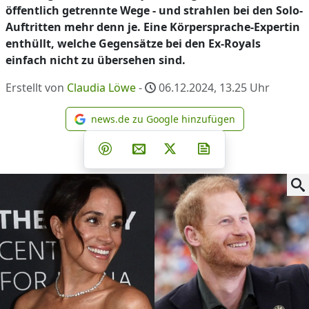
öffentlich getrennte Wege - und strahlen bei den Solo-
Auftritten mehr denn je. Eine Körpersprache-Expertin
enthüllt, welche Gegensätze bei den Ex-Royals
einfach nicht zu übersehen sind.
Erstellt von
Claudia Löwe
-
06.12.2024, 13.25
Uhr
news.de zu Google hinzufügen
news.de zu Google hinzufüg
Teilen auf Facebook
Teilen auf Whatsapp
Teilen auf Telegram
Teilen auf Pinterest
Per E-Mail teilen
Post auf X
Newsletter abonni