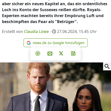
aber sicher ein neues Kapitel an, das ein ordentliches
Loch ins Konto der Sussexes reißen dürfte. Royals-
Experten machten bereits ihrer Empörung Luft und
beschimpften das Paar als "Betrüger".
Erstellt von
Claudia Löwe
-
27.06.2024, 15.45
Uhr
news.de zu Google hinzufügen
news.de zu Google hinzufüg
Teilen auf Facebook
Teilen auf Whatsapp
Teilen auf Telegram
Teilen auf Pinterest
Per E-Mail teilen
Post auf X
Newsletter abonni