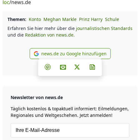
loc
/news.de
Themen:
Konto
Meghan Markle
Prinz Harry
Schule
Erfahren Sie hier mehr über die
journalistischen Standards
und die
Redaktion von news.de.
news.de zu Google hinzufügen
news.de zu Google hinzufüg
Teilen auf Facebook
Teilen auf Whatsapp
Teilen auf Telegram
Teilen auf Pinterest
Per E-Mail teilen
Post auf X
Newsletter abonni
Newsletter von news.de
Täglich kostenlos & topaktuell informiert: Eilmeldungen,
Regionales und Weltgeschehen. Jetzt anmelden!