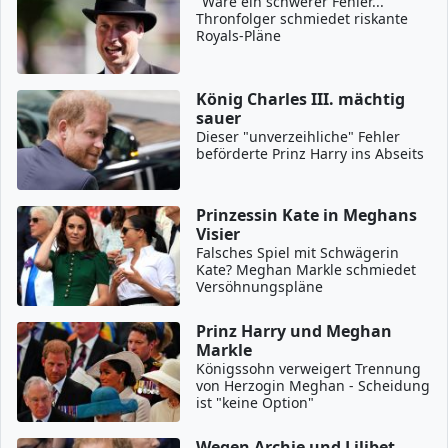
"Wäre ein schwerer Fehler..."
Thronfolger schmiedet riskante
Royals-Pläne
König Charles III. mächtig
sauer
Dieser "unverzeihliche" Fehler
beförderte Prinz Harry ins Abseits
Prinzessin Kate in Meghans
Visier
Falsches Spiel mit Schwägerin
Kate? Meghan Markle schmiedet
Versöhnungspläne
Prinz Harry und Meghan
Markle
Königssohn verweigert Trennung
von Herzogin Meghan - Scheidung
ist "keine Option"
Wegen Archie und Lilibet