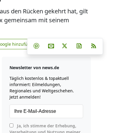
us den Rücken gekehrt hat, gilt
ssex gemeinsam mit seinem
Teilen auf Facebook
Teilen auf Whatsapp
Teilen auf Telegram
Google hinzufügen
Teilen auf Pinterest
Per E-Mail teilen
Post auf X
Newsletter abonniere
RSS
news.de zu Google hinzufügen
Newsletter von news.de
Täglich kostenlos & topaktuell
informiert: Eilmeldungen,
Regionales und Weltgeschehen.
Jetzt anmelden!
Ja, ich stimme der Erhebung,
Verarbeitung und Nutzung meiner