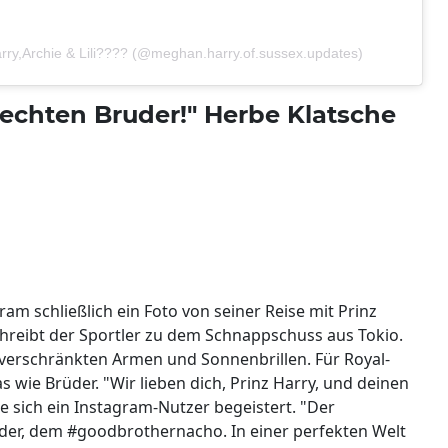
rry,Archie & Lili???? (@meghan.harry.of.sussex.updates)
 echten Bruder!" Herbe Klatsche
ram schließlich ein Foto von seiner Reise mit Prinz
chreibt der Sportler zu dem Schnappschuss aus Tokio.
verschränkten Armen und Sonnenbrillen. Für Royal-
 wie Brüder. "Wir lieben dich, Prinz Harry, und deinen
e sich ein Instagram-Nutzer begeistert. "Der
er, dem #goodbrothernacho. In einer perfekten Welt