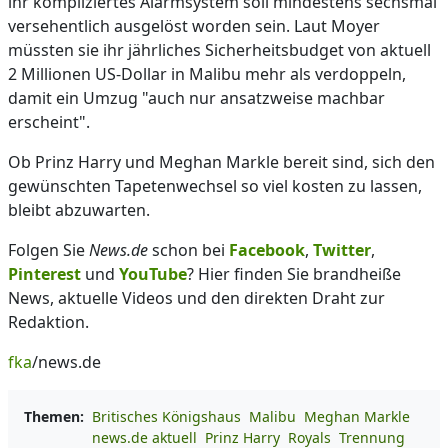
ihr kompliziertes Alarmsystem soll mindestens sechsmal
versehentlich ausgelöst worden sein. Laut Moyer
müssten sie ihr jährliches Sicherheitsbudget von aktuell
2 Millionen US-Dollar in Malibu mehr als verdoppeln,
damit ein Umzug "auch nur ansatzweise machbar
erscheint".
Ob Prinz Harry und Meghan Markle bereit sind, sich den
gewünschten Tapetenwechsel so viel kosten zu lassen,
bleibt abzuwarten.
Folgen Sie
News.de
schon bei
Facebook
,
Twitter
,
Pinterest
und
YouTube
? Hier finden Sie brandheiße
News, aktuelle Videos und den direkten Draht zur
Redaktion.
fka
/news.de
Themen:
Britisches Königshaus
Malibu
Meghan Markle
news.de aktuell
Prinz Harry
Royals
Trennung