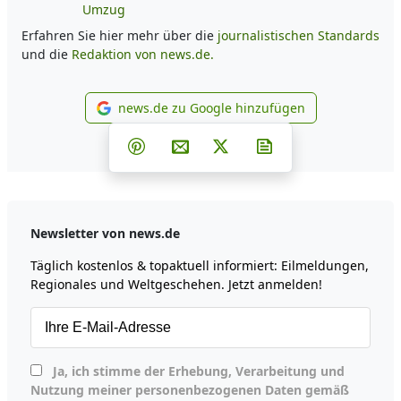
Umzug
Erfahren Sie hier mehr über die
journalistischen Standards
und die
Redaktion von news.de.
news.de zu Google hinzufügen
news.de zu Google hinzufüg
Teilen auf Facebook
Teilen auf Whatsapp
Teilen auf Telegram
Teilen auf Pinterest
Per E-Mail teilen
Post auf X
Newsletter abonni
Newsletter von news.de
Täglich kostenlos & topaktuell informiert: Eilmeldungen,
Regionales und Weltgeschehen. Jetzt anmelden!
Ja, ich stimme der Erhebung, Verarbeitung und
Nutzung meiner personenbezogenen Daten gemäß