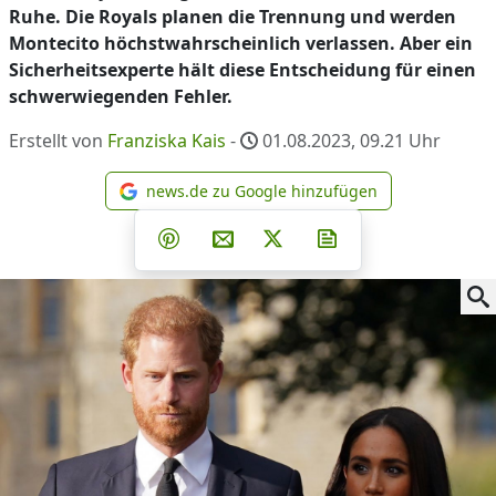
Ruhe. Die Royals planen die Trennung und werden
Montecito höchstwahrscheinlich verlassen. Aber ein
Sicherheitsexperte hält diese Entscheidung für einen
schwerwiegenden Fehler.
Erstellt von
Franziska Kais
-
01.08.2023, 09.21
Uhr
news.de zu Google hinzufügen
news.de zu Google hinzufüg
Teilen auf Facebook
Teilen auf Whatsapp
Teilen auf Telegram
Teilen auf Pinterest
Per E-Mail teilen
Post auf X
Newsletter abonni