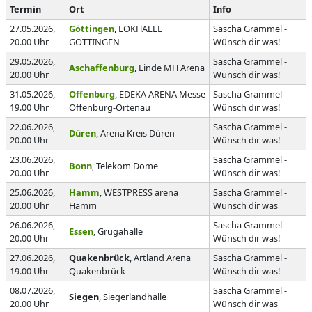
Termin
Ort
Info
27.05.2026,
Göttingen
, LOKHALLE
Sascha Grammel -
20.00 Uhr
GÖTTINGEN
Wünsch dir was!
29.05.2026,
Sascha Grammel -
Aschaffenburg
, Linde MH Arena
20.00 Uhr
Wünsch dir was!
31.05.2026,
Offenburg
, EDEKA ARENA Messe
Sascha Grammel -
19.00 Uhr
Offenburg-Ortenau
Wünsch dir was!
22.06.2026,
Sascha Grammel -
Düren
, Arena Kreis Düren
20.00 Uhr
Wünsch dir was!
23.06.2026,
Sascha Grammel -
Bonn
, Telekom Dome
20.00 Uhr
Wünsch dir was!
25.06.2026,
Hamm
, WESTPRESS arena
Sascha Grammel -
20.00 Uhr
Hamm
Wünsch dir was
26.06.2026,
Sascha Grammel -
Essen
, Grugahalle
20.00 Uhr
Wünsch dir was!
27.06.2026,
Quakenbrück
, Artland Arena
Sascha Grammel -
19.00 Uhr
Quakenbrück
Wünsch dir was!
08.07.2026,
Sascha Grammel -
Siegen
, Siegerlandhalle
20.00 Uhr
Wünsch dir was