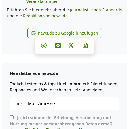
Veranstaltungen
Erfahren Sie hier mehr über die
journalistischen Standards
und die
Redaktion von news.de.
news.de zu Google hinzufügen
news.de zu Google hinzufüg
Teilen auf Facebook
Teilen auf Whatsapp
Teilen auf Telegram
Teilen auf Pinterest
Per E-Mail teilen
Post auf X
Newsletter abonni
Newsletter von news.de
Täglich kostenlos & topaktuell informiert: Eilmeldungen,
Regionales und Weltgeschehen. Jetzt anmelden!
Ja, ich stimme der Erhebung, Verarbeitung und
Nutzung meiner personenbezogenen Daten gemäß