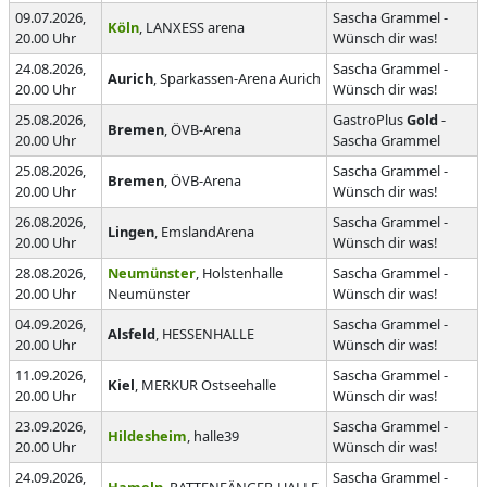
09.07.2026,
Sascha Grammel -
Köln
, LANXESS arena
20.00 Uhr
Wünsch dir was!
24.08.2026,
Sascha Grammel -
Aurich
, Sparkassen-Arena Aurich
20.00 Uhr
Wünsch dir was!
25.08.2026,
GastroPlus
Gold
-
Bremen
, ÖVB-Arena
20.00 Uhr
Sascha Grammel
25.08.2026,
Sascha Grammel -
Bremen
, ÖVB-Arena
20.00 Uhr
Wünsch dir was!
26.08.2026,
Sascha Grammel -
Lingen
, EmslandArena
20.00 Uhr
Wünsch dir was!
28.08.2026,
Neumünster
, Holstenhalle
Sascha Grammel -
20.00 Uhr
Neumünster
Wünsch dir was!
04.09.2026,
Sascha Grammel -
Alsfeld
, HESSENHALLE
20.00 Uhr
Wünsch dir was!
11.09.2026,
Sascha Grammel -
Kiel
, MERKUR Ostseehalle
20.00 Uhr
Wünsch dir was!
23.09.2026,
Sascha Grammel -
Hildesheim
, halle39
20.00 Uhr
Wünsch dir was!
24.09.2026,
Sascha Grammel -