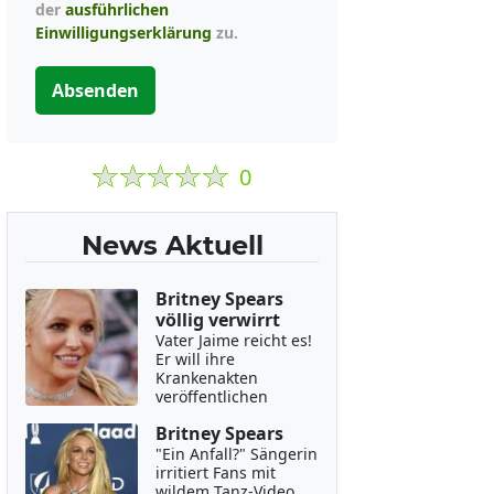
der
ausführlichen
Einwilligungserklärung
zu.
Absenden
0
News Aktuell
Britney Spears
völlig verwirrt
Vater Jaime reicht es!
Er will ihre
Krankenakten
veröffentlichen
Britney Spears
"Ein Anfall?" Sängerin
irritiert Fans mit
wildem Tanz-Video