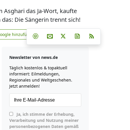
m Asghari das Ja-Wort, kaufte
 das: Die Sängerin trennt sich!
Teilen auf Facebook
Teilen auf Whatsapp
Teilen auf Telegram
Google hinzufügen
Teilen auf Pinterest
Per E-Mail teilen
Post auf X
Newsletter abonniere
RSS
news.de zu Google hinzufügen
Newsletter von news.de
Täglich kostenlos & topaktuell
informiert: Eilmeldungen,
Regionales und Weltgeschehen.
Jetzt anmelden!
Ja, ich stimme der Erhebung,
Verarbeitung und Nutzung meiner
personenbezogenen Daten gemäß