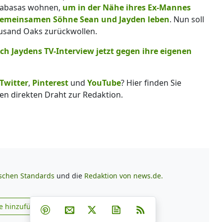
alabasas wohnen,
um in der Nähe ihres Ex-Mannes
e gemeinsamen Söhne Sean und Jayden leben
. Nun soll
ousand Oaks zurückwollen.
ch Jaydens TV-Interview jetzt gegen ihre eigenen
Twitter
,
Pinterest
und
YouTube
? Hier finden Sie
en direkten Draht zur Redaktion.
ischen Standards
und die
Redaktion von news.de.
Teilen auf Facebook
Teilen auf Whatsapp
Teilen auf Telegram
e hinzufügen
Teilen auf Pinterest
Per E-Mail teilen
Post auf X
Newsletter abonnieren
RSS
s.de zu Google hinzufügen