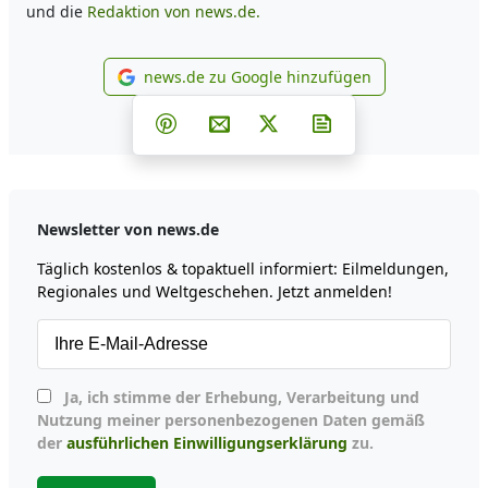
und die
Redaktion von news.de.
news.de zu Google hinzufügen
news.de zu Google hinzufüg
Teilen auf Facebook
Teilen auf Whatsapp
Teilen auf Telegram
Teilen auf Pinterest
Per E-Mail teilen
Post auf X
Newsletter abonni
Newsletter von news.de
Täglich kostenlos & topaktuell informiert: Eilmeldungen,
Regionales und Weltgeschehen. Jetzt anmelden!
Ja, ich stimme der Erhebung, Verarbeitung und
Nutzung meiner personenbezogenen Daten gemäß
der
ausführlichen Einwilligungserklärung
zu.