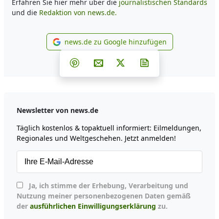
Erfahren Sie hier mehr über die
journalistischen Standards
und die
Redaktion von news.de.
news.de zu Google hinzufügen
news.de zu Google hinzufüg
Teilen auf Facebook
Teilen auf Whatsapp
Teilen auf Telegram
Teilen auf Pinterest
Per E-Mail teilen
Post auf X
Newsletter abonni
Newsletter von news.de
Täglich kostenlos & topaktuell informiert: Eilmeldungen,
Regionales und Weltgeschehen. Jetzt anmelden!
Ja, ich stimme der Erhebung, Verarbeitung und
Nutzung meiner personenbezogenen Daten gemäß
der
ausführlichen Einwilligungserklärung
zu.