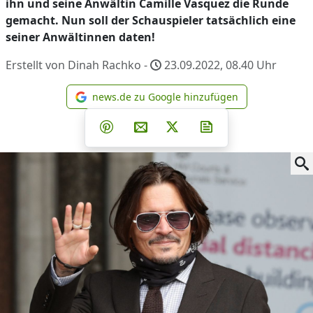
ihn und seine Anwältin Camille Vasquez die Runde
gemacht. Nun soll der Schauspieler tatsächlich eine
seiner Anwältinnen daten!
Erstellt von Dinah Rachko -
23.09.2022, 08.40
Uhr
news.de zu Google hinzufügen
news.de zu Google hinzufüg
Teilen auf Facebook
Teilen auf Whatsapp
Teilen auf Telegram
Teilen auf Pinterest
Per E-Mail teilen
Post auf X
Newsletter abonni