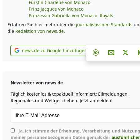
Fürstin Charlène von Monaco
Prinz Jacques von Monaco
Prinzessin Gabriella von Monaco
Royals
Erfahren Sie hier mehr über die
journalistischen Standards
un
die
Redaktion von news.de.
Teilen auf Face
Teilen au
Teil
news.de zu Google hinzufügen
Teilen auf Pintere
Per E-Mail 
Post 
news.de zu Google hinzufügen
Newsletter von news.de
Täglich kostenlos & topaktuell informiert: Eilmeldungen,
Regionales und Weltgeschehen. Jetzt anmelden!
Ja, ich stimme der Erhebung, Verarbeitung und Nutzung
meiner personenbezogenen Daten gemäß der
ausführliche