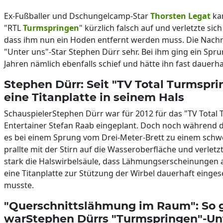
Ex-Fußballer und Dschungelcamp-Star
Thorsten Legat
ka
"RTL
Turmspringen
" kürzlich falsch auf und verletzte sich
dass ihm nun ein Hoden entfernt werden muss. Die Nachri
"Unter uns"-Star Stephen Dürr sehr. Bei ihm ging ein Spr
Jahren nämlich ebenfalls schief und hätte ihn fast dauerh
Stephen Dürr: Seit "TV Total Turmspri
eine Titanplatte in seinem Hals
SchauspielerStephen Dürr war für 2012 für das "TV Total
Entertainer Stefan Raab eingeplant. Doch noch während 
es bei einem Sprung vom Drei-Meter-Brett zu einem sch
prallte mit der Stirn auf die Wasseroberfläche und verletz
stark die Halswirbelsäule, dass Lähmungserscheinungen 
eine Titanplatte zur Stützung der Wirbel dauerhaft einge
musste.
"Querschnittslähmung im Raum": So g
warStephen Dürrs "Turmspringen"-Unf