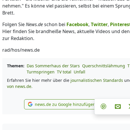
nehmen." Es könne viel passieren, selbst bei einem Spru
Brett.
Folgen Sie
News.de
schon bei
Facebook
,
Twitter
,
Pinteres
Hier finden Sie brandheiße News, aktuelle Videos und den
zur Redaktion.
rad/hos/news.de
Themen:
Das Sommerhaus der Stars
Querschnittslähmung
T
Turmspringen
TV total
Unfall
Erfahren Sie hier mehr über die
journalistischen Standards
un
von news.de.
Teilen au
Tei
news.de zu Google hinzufügen
Teilen auf 
Per 
news.de zu Google hinzufügen