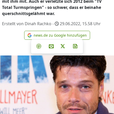
mit ihm mit. Auch er verletzte sich 2012 beim "TV
Total Turmspringen" - so schwer, dass er beinahe
querschnittsgelähmt war.
Erstellt von Dinah Rachko -
29.06.2022, 15.58
Uhr
news.de zu Google hinzufügen
news.de zu Google hinzufüg
Teilen auf Facebook
Teilen auf Whatsapp
Teilen auf Telegram
Teilen auf Pinterest
Per E-Mail teilen
Post auf X
Newsletter abonni