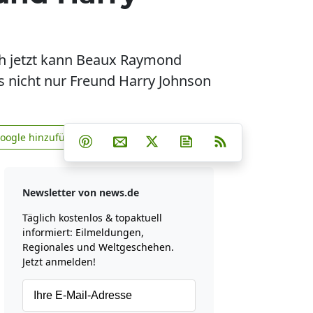
ch jetzt kann Beaux Raymond
s nicht nur Freund Harry Johnson
Teilen auf Facebook
Teilen auf Whatsapp
Teilen auf Telegram
Google hinzufügen
Teilen auf Pinterest
Per E-Mail teilen
Post auf X
Newsletter abonniere
RSS
news.de zu Google hinzufügen
Newsletter von news.de
Täglich kostenlos & topaktuell
informiert: Eilmeldungen,
Regionales und Weltgeschehen.
Jetzt anmelden!