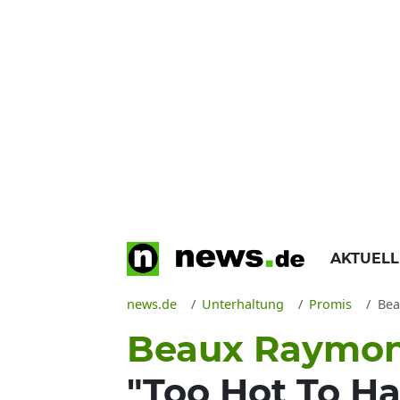
AKTUEL
news.de
Unterhaltung
Promis
Beau
Beaux Raymon
"Too Hot To H