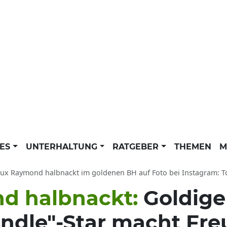
LES
UNTERHALTUNG
RATGEBER
THEMEN
M
x Raymond halbnackt im goldenen BH auf Foto bei Instagram: Too Hot To Ha
d halbnackt:
Goldige
andle"-Star macht Fre