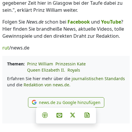
gegebener Zeit hier in Glasgow bei der Taufe dabei zu
sein.", erklärt Prinz William weiter.
Folgen Sie
News.de
schon bei
Facebook
und
YouTube
?
Hier finden Sie brandheiße News, aktuelle Videos, tolle
Gewinnspiele und den direkten Draht zur Redaktion.
rut
/news.de
Themen:
Prinz William
Prinzessin Kate
Queen Elizabeth II.
Royals
Erfahren Sie hier mehr über die
journalistischen Standards
und die
Redaktion von news.de.
news.de zu Google hinzufügen
news.de zu Google hinzufüg
Teilen auf Facebook
Teilen auf Whatsapp
Teilen auf Telegram
Teilen auf Pinterest
Per E-Mail teilen
Post auf X
Newsletter abonni