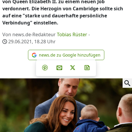
von Queen Elizabeth II. zu einem neuen Job
verdonnert. Die Herzogin von Cambridge sollte sich
auf eine "starke und dauerhafte persönliche
Verbindung" einstellen.
Von news.de-Redakteur
Tobias Rüster
-
29.06.2021, 18.28
Uhr
news.de zu Google hinzufügen
news.de zu Google hinzufüg
Teilen auf Facebook
Teilen auf Whatsapp
Teilen auf Telegram
Teilen auf Pinterest
Per E-Mail teilen
Post auf X
Newsletter abonni