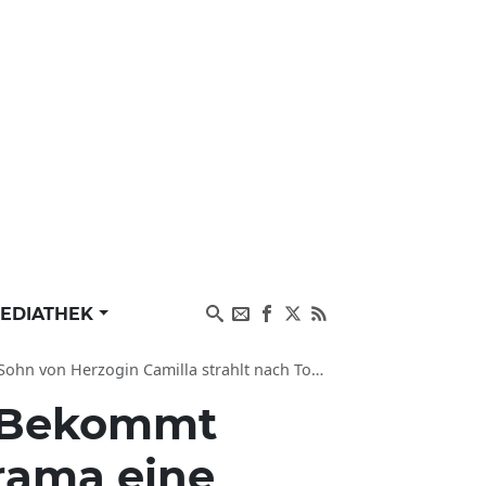
EDIATHEK
zogin Camilla strahlt nach Todesdrama um Freundin
Bekommt
rama eine