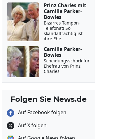
Prinz Charles mit
Camilla Parker-
Bowles
Bizarres Tampon-
Telefonat! So
skandalträchtig ist
ihre Ehe
Camilla Parker-
Bowles
Scheidungsschock für
Ehefrau von Prinz
Charles
Folgen Sie News.de
Auf Facebook folgen
Auf X folgen
Auf Google News folgen