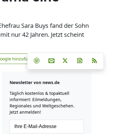
 Ehefrau Sara Buys fand der Sohn
mit nur 42 Jahren. Jetzt scheint
Teilen auf Facebook
Teilen auf Whatsapp
Teilen auf Telegram
Google hinzufügen
Teilen auf Pinterest
Per E-Mail teilen
Post auf X
Newsletter abonniere
RSS
news.de zu Google hinzufügen
Newsletter von news.de
Täglich kostenlos & topaktuell
informiert: Eilmeldungen,
Regionales und Weltgeschehen.
Jetzt anmelden!