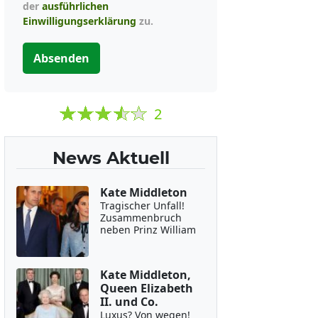
der
ausführlichen
Einwilligungserklärung
zu.
Absenden
2
News Aktuell
Kate Middleton
Tragischer Unfall!
Zusammenbruch
neben Prinz William
Kate Middleton,
Queen Elizabeth
II. und Co.
Luxus? Von wegen!