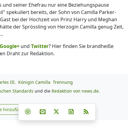
 und seiner Ehefrau nur eine Beziehungspause
il" spekuliert bereits, der Sohn von Camilla Parker-
s Gast bei der Hochzeit von Prinz Harry und Meghan
 hätte der Sprössling von Herzogin Camilla genug Zeit,
..
Google+
und
Twitter
? Hier finden Sie brandheiße
en Draht zur Redaktion.
les III.
Königin Camilla
Trennung
ischen Standards
und die
Redaktion von news.de.
Teilen auf Facebook
Teilen auf Whatsapp
Teilen auf Telegram
e hinzufügen
Teilen auf Pinterest
Per E-Mail teilen
Post auf X
Newsletter abonnieren
RSS
s.de zu Google hinzufügen