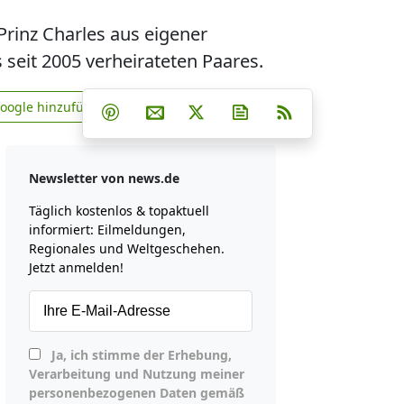
Prinz Charles aus eigener
 seit 2005 verheirateten Paares.
Teilen auf Facebook
Teilen auf Whatsapp
Teilen auf Telegram
Google hinzufügen
Teilen auf Pinterest
Per E-Mail teilen
Post auf X
Newsletter abonniere
RSS
news.de zu Google hinzufügen
Newsletter von news.de
Täglich kostenlos & topaktuell
informiert: Eilmeldungen,
Regionales und Weltgeschehen.
Jetzt anmelden!
Ja, ich stimme der Erhebung,
Verarbeitung und Nutzung meiner
personenbezogenen Daten gemäß