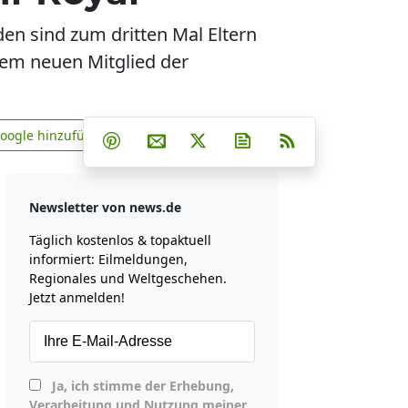
den sind zum dritten Mal Eltern
dem neuen Mitglied der
Teilen auf Facebook
Teilen auf Whatsapp
Teilen auf Telegram
Google hinzufügen
Teilen auf Pinterest
Per E-Mail teilen
Post auf X
Newsletter abonniere
RSS
news.de zu Google hinzufügen
Newsletter von news.de
Täglich kostenlos & topaktuell
informiert: Eilmeldungen,
Regionales und Weltgeschehen.
Jetzt anmelden!
Ja, ich stimme der Erhebung,
Verarbeitung und Nutzung meiner