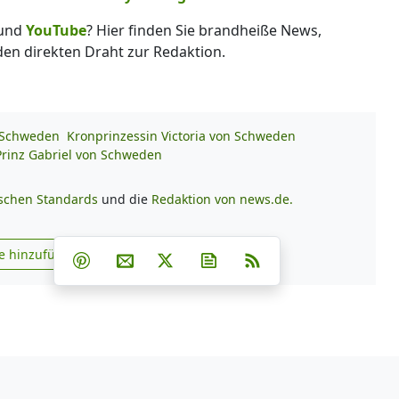
und
YouTube
? Hier finden Sie brandheiße News,
 den direkten Draht zur Redaktion.
n Schweden
Kronprinzessin Victoria von Schweden
Prinz Gabriel von Schweden
ischen Standards
und die
Redaktion von news.de.
Teilen auf Facebook
Teilen auf Whatsapp
Teilen auf Telegram
e hinzufügen
Teilen auf Pinterest
Per E-Mail teilen
Post auf X
Newsletter abonnieren
RSS
s.de zu Google hinzufügen