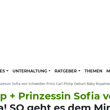
LES
UNTERHALTUNG
RATGEBER
THEMEN
M
zessin Sofia von Schweden Prinz Carl Philip Geburt Baby Royalnews: Schwedisches 
lip + Prinzessin Sofia
a! SO geht es dem Mi