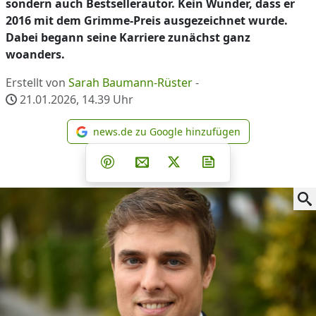
sondern auch Bestsellerautor. Kein Wunder, dass er
2016 mit dem Grimme-Preis ausgezeichnet wurde.
Dabei begann seine Karriere zunächst ganz
woanders.
Erstellt von
Sarah Baumann-Rüster
-
21.01.2026, 14.39
Uhr
news.de zu Google hinzufügen
news.de zu Google hinzufüg
Teilen auf Facebook
Teilen auf Whatsapp
Teilen auf Telegram
Teilen auf Pinterest
Per E-Mail teilen
Post auf X
Newsletter abonni