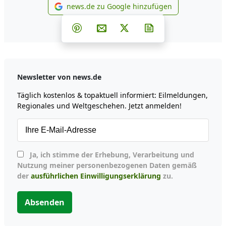
news.de zu Google hinzufügen
news.de zu Google hinzufüg
Teilen auf Facebook
Teilen auf Whatsapp
Teilen auf Telegram
Teilen auf Pinterest
Per E-Mail teilen
Post auf X
Newsletter abonni
Newsletter von news.de
Täglich kostenlos & topaktuell informiert: Eilmeldungen,
Regionales und Weltgeschehen. Jetzt anmelden!
Ja, ich stimme der Erhebung, Verarbeitung und
Nutzung meiner personenbezogenen Daten gemäß
der
ausführlichen Einwilligungserklärung
zu.
Absenden