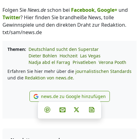
Folgen Sie
News.de
schon bei
Facebook
,
Google+
und
Twitter
? Hier finden Sie brandheiße News, tolle
Gewinnspiele und den direkten Draht zur Redaktion.
txt/sam/news.de
Themen:
Deutschland sucht den Superstar
Dieter Bohlen
Hochzeit
Las Vegas
Nadja abd el Farrag
Privatleben
Verona Pooth
Erfahren Sie hier mehr über die
journalistischen Standards
und die
Redaktion von news.de.
news.de zu Google hinzufügen
news.de zu Google hinzufüg
Teilen auf Facebook
Teilen auf Whatsapp
Teilen auf Telegram
Teilen auf Pinterest
Per E-Mail teilen
Post auf X
Newsletter abonni