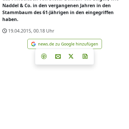
Naddel & Co. in den vergangenen Jahren in den
Stammbaum des 61-Jährigen in den eingegriffen
haben.
19.04.2015, 00.18
Uhr
news.de zu Google hinzufügen
news.de zu Google hinzufüg
Teilen auf Facebook
Teilen auf Whatsapp
Teilen auf Telegram
Teilen auf Pinterest
Per E-Mail teilen
Post auf X
Newsletter abonni