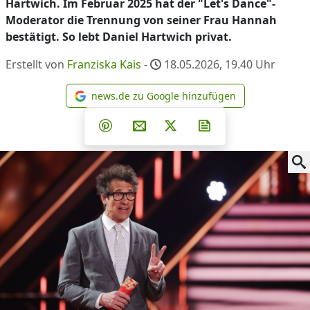
Hartwich. Im Februar 2025 hat der "Let's Dance"-
Moderator die Trennung von seiner Frau Hannah
bestätigt. So lebt Daniel Hartwich privat.
Erstellt von
Franziska Kais
-
18.05.2026, 19.40
Uhr
news.de zu Google hinzufügen
news.de zu Google hinzufüg
Teilen auf Facebook
Teilen auf Whatsapp
Teilen auf Telegram
Teilen auf Pinterest
Per E-Mail teilen
Post auf X
Newsletter abonni