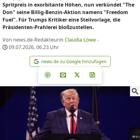
Spritpreis in exorbitante Höhen, nun verkündet "The
Don" seine Billig-Benzin-Aktion namens "Freedom
Fuel". Für Trumps Kritiker eine Steilvorlage, die
Präsidenten-Prahlerei bloßzustellen.
Von news.de-Redakteurin
Claudia Löwe
-
09.07.2026, 06.23
Uhr
news.de zu Google hinzufügen
news.de zu Google hinzufüg
Teilen auf Facebook
Teilen auf Whatsapp
Teilen auf Telegram
Teilen auf Pinterest
Per E-Mail teilen
Post auf X
Newsletter abonni