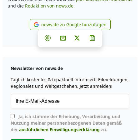
und die
Redaktion von news.de.
news.de zu Google hinzufügen
news.de zu Google hinzufüg
Teilen auf Facebook
Teilen auf Whatsapp
Teilen auf Telegram
Teilen auf Pinterest
Per E-Mail teilen
Post auf X
Newsletter abonni
Newsletter von news.de
Täglich kostenlos & topaktuell informiert: Eilmeldungen,
Regionales und Weltgeschehen. Jetzt anmelden!
Ja, ich stimme der Erhebung, Verarbeitung und
Nutzung meiner personenbezogenen Daten gemäß
der
ausführlichen Einwilligungserklärung
zu.