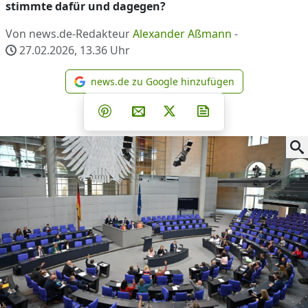
stimmte dafür und dagegen?
Von news.de-Redakteur
Alexander Aßmann
-
27.02.2026, 13.36
Uhr
news.de zu Google hinzufügen
news.de zu Google hinzufüg
Teilen auf Facebook
Teilen auf Whatsapp
Teilen auf Telegram
Teilen auf Pinterest
Per E-Mail teilen
Post auf X
Newsletter abonni