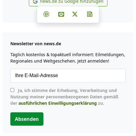
news.de zu Google hinzufügen
news.de zu Google hinzufüg
Teilen auf Facebook
Teilen auf Whatsapp
Teilen auf Telegram
Teilen auf Pinterest
Per E-Mail teilen
Post auf X
Newsletter abonni
Newsletter von news.de
Täglich kostenlos & topaktuell informiert: Eilmeldungen,
Regionales und Weltgeschehen. Jetzt anmelden!
Ja, ich stimme der Erhebung, Verarbeitung und
Nutzung meiner personenbezogenen Daten gemäß
der
ausführlichen Einwilligungserklärung
zu.
Absenden