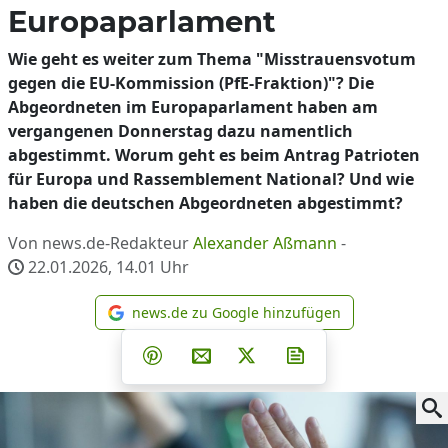
Europaparlament
Wie geht es weiter zum Thema "Misstrauensvotum
gegen die EU-Kommission (PfE-Fraktion)"? Die
Abgeordneten im Europaparlament haben am
vergangenen Donnerstag dazu namentlich
abgestimmt. Worum geht es beim Antrag Patrioten
für Europa und Rassemblement National? Und wie
haben die deutschen Abgeordneten abgestimmt?
Von news.de-Redakteur
Alexander Aßmann
-
22.01.2026, 14.01
Uhr
news.de zu Google hinzufügen
news.de zu Google hinzufüg
Teilen auf Facebook
Teilen auf Whatsapp
Teilen auf Telegram
Teilen auf Pinterest
Per E-Mail teilen
Post auf X
Newsletter abonni