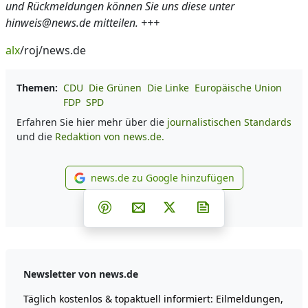
und Rückmeldungen können Sie uns diese unter
hinweis@news.de mitteilen. +++
alx
/roj/news.de
Themen:
CDU
Die Grünen
Die Linke
Europäische Union
FDP
SPD
Erfahren Sie hier mehr über die
journalistischen Standards
und die
Redaktion von news.de.
news.de zu Google hinzufügen
news.de zu Google hinzufüg
Teilen auf Facebook
Teilen auf Whatsapp
Teilen auf Telegram
Teilen auf Pinterest
Per E-Mail teilen
Post auf X
Newsletter abonni
Newsletter von news.de
Täglich kostenlos & topaktuell informiert: Eilmeldungen,