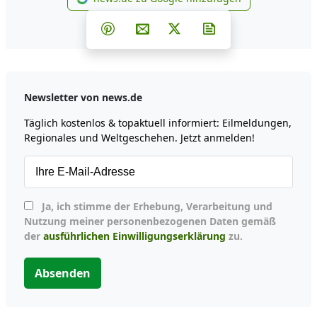
news.de zu Google hinzufüg
Teilen auf Facebook
Teilen auf Whatsapp
Teilen auf Telegram
Teilen auf Pinterest
Per E-Mail teilen
Post auf X
Newsletter abonni
Newsletter von news.de
Täglich kostenlos & topaktuell informiert: Eilmeldungen,
Regionales und Weltgeschehen. Jetzt anmelden!
Ja, ich stimme der Erhebung, Verarbeitung und
Nutzung meiner personenbezogenen Daten gemäß
der
ausführlichen Einwilligungserklärung
zu.
Absenden