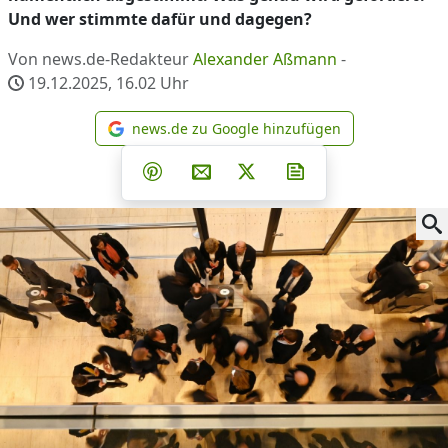
Und wer stimmte dafür und dagegen?
Von news.de-Redakteur
Alexander Aßmann
-
19.12.2025, 16.02
Uhr
news.de zu Google hinzufügen
news.de zu Google hinzufüg
Teilen auf Facebook
Teilen auf Whatsapp
Teilen auf Telegram
Teilen auf Pinterest
Per E-Mail teilen
Post auf X
Newsletter abonni