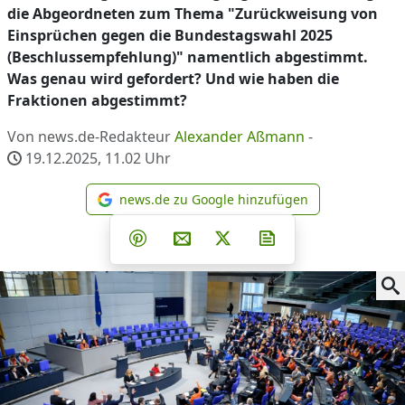
die Abgeordneten zum Thema "Zurückweisung von
Einsprüchen gegen die Bundestagswahl 2025
(Beschlussempfehlung)" namentlich abgestimmt.
Was genau wird gefordert? Und wie haben die
Fraktionen abgestimmt?
Von news.de-Redakteur
Alexander Aßmann
-
19.12.2025, 11.02
Uhr
news.de zu Google hinzufügen
news.de zu Google hinzufüg
Teilen auf Facebook
Teilen auf Whatsapp
Teilen auf Telegram
Teilen auf Pinterest
Per E-Mail teilen
Post auf X
Newsletter abonni