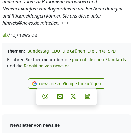
anderem Daten zu Parlamentsvorgängen und
Nebeneinkünften von Abgeordneten an. Bei Anmerkungen
und Rückmeldungen können Sie uns diese unter
hinweis@news.de mitteilen. +++
alx
/roj/news.de
Themen:
Bundestag
CDU
Die Grünen
Die Linke
SPD
Erfahren Sie hier mehr über die
journalistischen Standards
und die
Redaktion von news.de.
news.de zu Google hinzufügen
news.de zu Google hinzufüg
Teilen auf Facebook
Teilen auf Whatsapp
Teilen auf Telegram
Teilen auf Pinterest
Per E-Mail teilen
Post auf X
Newsletter abonni
Newsletter von news.de