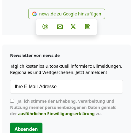
news.de zu Google hinzufügen
news.de zu Google hinzufüg
Teilen auf Facebook
Teilen auf Whatsapp
Teilen auf Telegram
Teilen auf Pinterest
Per E-Mail teilen
Post auf X
Newsletter abonni
Newsletter von news.de
Täglich kostenlos & topaktuell informiert: Eilmeldungen,
Regionales und Weltgeschehen. Jetzt anmelden!
Ja, ich stimme der Erhebung, Verarbeitung und
Nutzung meiner personenbezogenen Daten gemäß
der
ausführlichen Einwilligungserklärung
zu.
Absenden