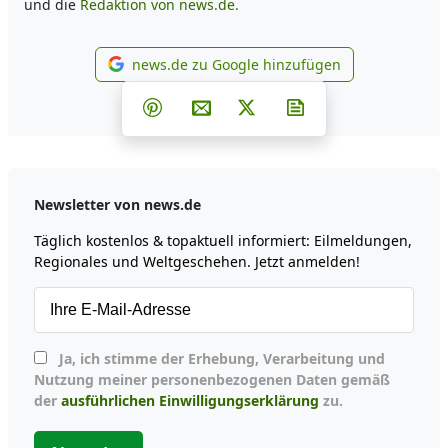
und die
Redaktion von news.de.
news.de zu Google hinzufügen
news.de zu Google hinzufüg
Teilen auf Facebook
Teilen auf Whatsapp
Teilen auf Telegram
Teilen auf Pinterest
Per E-Mail teilen
Post auf X
Newsletter abonni
Newsletter von news.de
Täglich kostenlos & topaktuell informiert: Eilmeldungen,
Regionales und Weltgeschehen. Jetzt anmelden!
Ja, ich stimme der Erhebung, Verarbeitung und
Nutzung meiner personenbezogenen Daten gemäß
der
ausführlichen Einwilligungserklärung
zu.