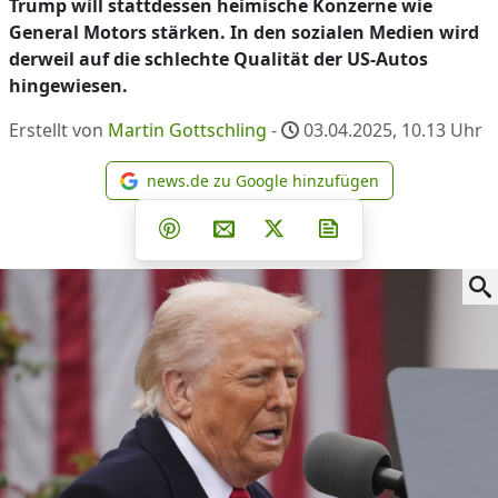
Trump will stattdessen heimische Konzerne wie
General Motors stärken. In den sozialen Medien wird
derweil auf die schlechte Qualität der US-Autos
hingewiesen.
Erstellt von
Martin Gottschling
-
03.04.2025, 10.13
Uhr
news.de zu Google hinzufügen
news.de zu Google hinzufüg
Teilen auf Facebook
Teilen auf Whatsapp
Teilen auf Telegram
Teilen auf Pinterest
Per E-Mail teilen
Post auf X
Newsletter abonni