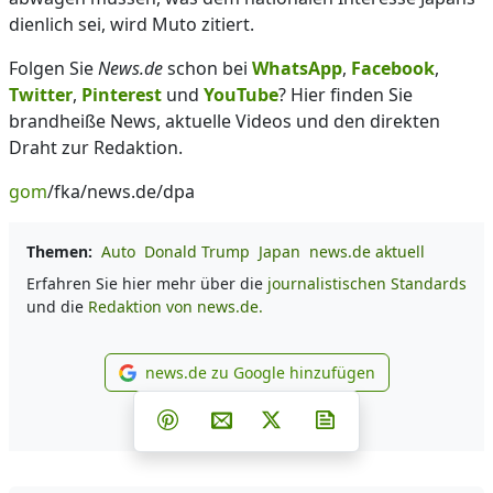
dienlich sei, wird Muto zitiert.
Folgen Sie
News.de
schon bei
WhatsApp
,
Facebook
,
Twitter
,
Pinterest
und
YouTube
? Hier finden Sie
brandheiße News, aktuelle Videos und den direkten
Draht zur Redaktion.
gom
/fka/news.de/dpa
Themen:
Auto
Donald Trump
Japan
news.de aktuell
Erfahren Sie hier mehr über die
journalistischen Standards
und die
Redaktion von news.de.
news.de zu Google hinzufügen
news.de zu Google hinzufüg
Teilen auf Facebook
Teilen auf Whatsapp
Teilen auf Telegram
Teilen auf Pinterest
Per E-Mail teilen
Post auf X
Newsletter abonni