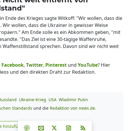
lstand"
n Ende des Krieges sagte Witkoff: "Wir wollen, dass die
. Wir wollen, dass die Ukrainer in gewisser Weise
uropäern." Am Ende solle es ein Abkommen geben, "mit
sandte. "Das Ziel ist eine 30-tägige Waffenruhe,
Waffenstillstand sprechen. Davon sind wir nicht weit
,
Facebook
,
Twitter
,
Pinterest
und
YouTube
? Hier
deos und den direkten Draht zur Redaktion.
Russland
Ukraine-Krieg
USA
Wladimir Putin
ischen Standards
und die
Redaktion von news.de.
Teilen auf Facebook
Teilen auf Whatsapp
Teilen auf Telegram
e hinzufügen
Teilen auf Pinterest
Per E-Mail teilen
Post auf X
Newsletter abonnieren
RSS
s.de zu Google hinzufügen