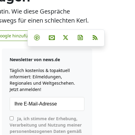
utin. Wie diese Gespräche
swegs für einen schlechten Kerl.
Teilen auf Facebook
Teilen auf Whatsapp
Teilen auf Telegram
Google hinzufügen
Teilen auf Pinterest
Per E-Mail teilen
Post auf X
Newsletter abonniere
RSS
news.de zu Google hinzufügen
Newsletter von news.de
Täglich kostenlos & topaktuell
informiert: Eilmeldungen,
Regionales und Weltgeschehen.
Jetzt anmelden!
Ja, ich stimme der Erhebung,
Verarbeitung und Nutzung meiner
personenbezogenen Daten gemäß