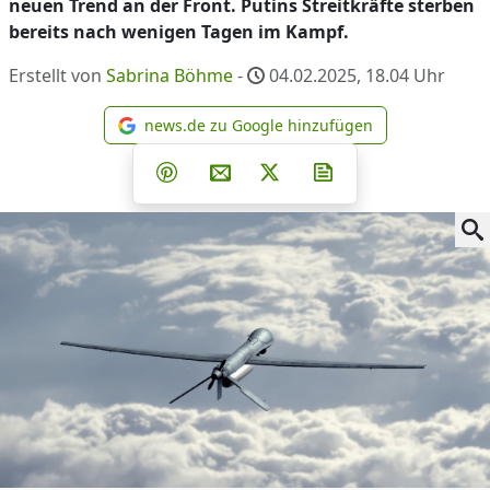
neuen Trend an der Front. Putins Streitkräfte sterben
bereits nach wenigen Tagen im Kampf.
Erstellt von
Sabrina Böhme
-
04.02.2025, 18.04
Uhr
news.de zu Google hinzufügen
news.de zu Google hinzufüg
Teilen auf Facebook
Teilen auf Whatsapp
Teilen auf Telegram
Teilen auf Pinterest
Per E-Mail teilen
Post auf X
Newsletter abonni