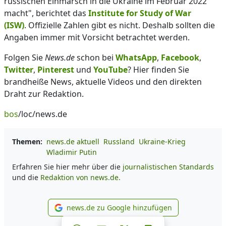
russischen Einmarsch in die Ukraine im Februar 2022
macht", berichtet das
Institute for Study of War
(ISW)
. Offizielle Zahlen gibt es nicht. Deshalb sollten die
Angaben immer mit Vorsicht betrachtet werden.
Folgen Sie
News.de
schon bei
WhatsApp
,
Facebook
,
Twitter
,
Pinterest
und
YouTube
? Hier finden Sie
brandheiße News, aktuelle Videos und den direkten
Draht zur Redaktion.
bos
/loc/news.de
Themen:
news.de aktuell
Russland
Ukraine-Krieg
Wladimir Putin
Erfahren Sie hier mehr über die
journalistischen Standards
und die
Redaktion von news.de.
news.de zu Google hinzufügen
news.de zu Google hinzufüg
Teilen auf Facebook
Teilen auf Whatsapp
Teilen auf Telegram