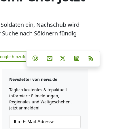
 Soldaten ein, Nachschub wird
er Suche nach Söldnern fündig
Teilen auf Facebook
Teilen auf Whatsapp
Teilen auf Telegram
Google hinzufügen
Teilen auf Pinterest
Per E-Mail teilen
Post auf X
Newsletter abonniere
RSS
news.de zu Google hinzufügen
Newsletter von news.de
Täglich kostenlos & topaktuell
informiert: Eilmeldungen,
Regionales und Weltgeschehen.
Jetzt anmelden!