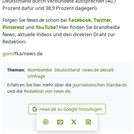
Deutschland durch Verbündete aussprechen (40,7
Prozent dafür und 38,9 Prozent dagegen).
Folgen Sie
News.de
schon bei
Facebook
,
Twitter
,
Pinterest
und
YouTube
? Hier finden Sie brandheiße
News, aktuelle Videos und den direkten Draht zur
Redaktion.
gom
/fka/news.de
Themen:
Atombombe
Deutschland
news.de aktuell
Umfrage
Erfahren Sie hier mehr über die
journalistischen Standards
und die
Redaktion von news.de.
news.de zu Google hinzufügen
news.de zu Google hinzufüg
Teilen auf Facebook
Teilen auf Whatsapp
Teilen auf Telegram
Teilen auf Pinterest
Per E-Mail teilen
Post auf X
Newsletter abonni