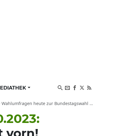
EDIATHEK
durch Institut Wahlkreisprognose, Umfragewerte CDU/CSU, AfD, SPD
.2023:
 vorn!