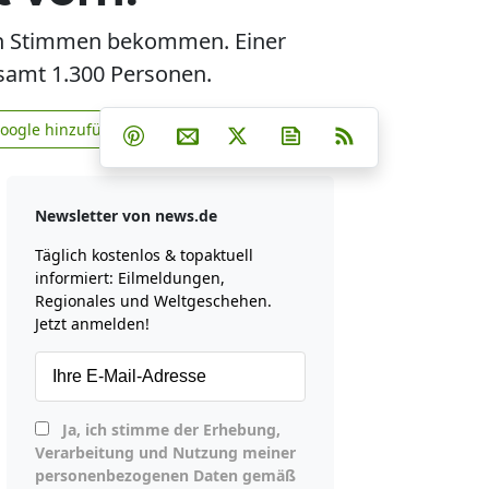
n Stimmen bekommen. Einer
esamt 1.300 Personen.
Teilen auf Facebook
Teilen auf Whatsapp
Teilen auf Telegram
Google hinzufügen
Teilen auf Pinterest
Per E-Mail teilen
Post auf X
Newsletter abonniere
RSS
news.de zu Google hinzufügen
Newsletter von news.de
Täglich kostenlos & topaktuell
informiert: Eilmeldungen,
Regionales und Weltgeschehen.
Jetzt anmelden!
Ja, ich stimme der Erhebung,
Verarbeitung und Nutzung meiner
personenbezogenen Daten gemäß