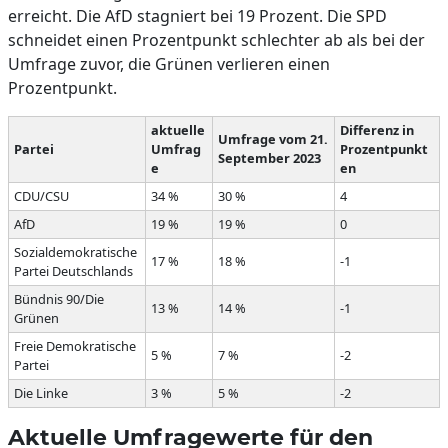
erreicht. Die AfD stagniert bei 19 Prozent. Die SPD
schneidet einen Prozentpunkt schlechter ab als bei der
Umfrage zuvor, die Grünen verlieren einen
Prozentpunkt.
aktuelle
Differenz in
Umfrage vom 21.
Partei
Umfrag
Prozentpunkt
September 2023
e
en
CDU/CSU
34 %
30 %
4
AfD
19 %
19 %
0
Sozialdemokratische
17 %
18 %
-1
Partei Deutschlands
Bündnis 90/Die
13 %
14 %
-1
Grünen
Freie Demokratische
5 %
7 %
-2
Partei
Die Linke
3 %
5 %
-2
Aktuelle Umfragewerte für den