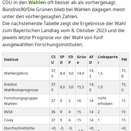
CDU in den
Wahlen
oft besser ab als vorhergesagt.
Bündnis90/Die Grünen blieb bei Wahlen dagegen meist
unter den vorhergesagten Zahlen.
Die nachstehende Tabelle zeigt die Ergebnisse der Wahl
zum Bayerischen Landtag vom 8. Oktober 2023 und die
jeweils letzte Prognose vor der Wahl von fünf
ausgewählten Forschungsinstituten.
CS
SP
FD
Grün
Af
Linksparte
Institut
FW
U
D
P
e
D
i
37,
14,
15,
Wahlergebnis
8,4
3,0
14,4
1,5
0
3
8
Institut
37,
14,
15,
8,0
3,0
15,5
1,0
Wahlkreisprognose
5
0
0
Forschungsgruppe
nicht
37
9
3
16
14
15
Wahlen
erhoben
INSA
36
9
4
15
14
2
15
Civey
37
9
4
15
14
1
15
Durchschnittliche
+0,
-0,
-0,
+0,
+0,
-1,0
x