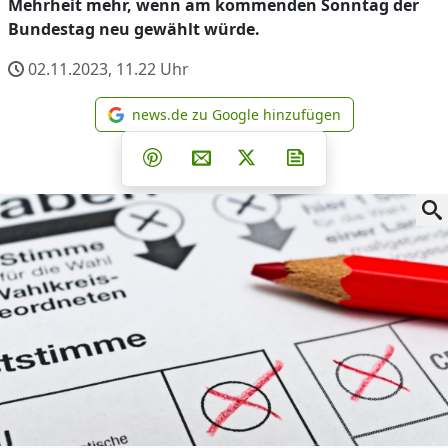
Mehrheit mehr, wenn am kommenden Sonntag der
Bundestag neu gewählt würde.
02.11.2023, 11.22
Uhr
news.de zu Google hinzufügen
news.de zu Google hinzufüg
Teilen auf Facebook
Teilen auf Whatsapp
Teilen auf Telegram
Teilen auf Pinterest
Per E-Mail teilen
Post auf X
Newsletter abonni