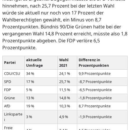
hinnehmen, nach 25,7 Prozent bei der letzten Wahl
würde sie aktuell nur noch von 17 Prozent der
Wahlberechtigten gewählt, ein Minus von 8,7
Prozentpunkten. Bündnis 90/Die Grünen hatte bei der
vergangenen Wahl 14,8 Prozent erreicht, müsste also 1,8
Prozentpunkte abgeben. Die FDP verlöre 6,5
Prozentpunkte.
aktuelle
Wahl
Differenz in
Partei
Umfrage
2021
Prozentpunkten
CDU/CSU
34 %
24,1 %
9,9 Prozentpunkte
SPD
17 %
25,7 %
-8,7 Prozentpunkte
FDP
5 %
11,5 %
-6,5 Prozentpunkte
Grüne
13 %
14,8 %
-1,8 Prozentpunkte
AfD
19 %
10,3 %
8,7 Prozentpunkte
Linksparte
3 %
4,9 %
-1,9 Prozentpunkte
i
Freie