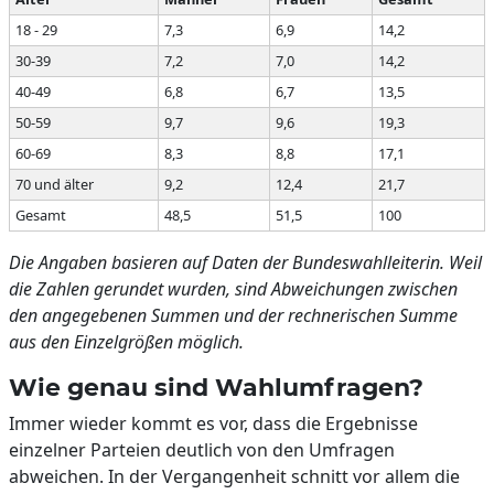
18 - 29
7,3
6,9
14,2
30-39
7,2
7,0
14,2
40-49
6,8
6,7
13,5
50-59
9,7
9,6
19,3
60-69
8,3
8,8
17,1
70 und älter
9,2
12,4
21,7
Gesamt
48,5
51,5
100
Die Angaben basieren auf Daten der Bundeswahlleiterin. Weil
die Zahlen gerundet wurden, sind Abweichungen zwischen
den angegebenen Summen und der rechnerischen Summe
aus den Einzelgrößen möglich.
Wie genau sind Wahlumfragen?
Immer wieder kommt es vor, dass die Ergebnisse
einzelner Parteien deutlich von den Umfragen
abweichen. In der Vergangenheit schnitt vor allem die