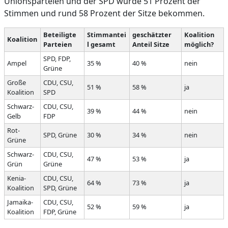
Unionsparteien und der SPD würde 51 Prozent der
Stimmen und rund 58 Prozent der Sitze bekommen.
Beteiligte
Stimmantei
geschätzter
Koalition
Koalition
Parteien
l gesamt
Anteil Sitze
möglich?
SPD, FDP,
Ampel
35 %
40 %
nein
Grüne
Große
CDU, CSU,
51 %
58 %
ja
Koalition
SPD
Schwarz-
CDU, CSU,
39 %
44 %
nein
Gelb
FDP
Rot-
SPD, Grüne
30 %
34 %
nein
Grüne
Schwarz-
CDU, CSU,
47 %
53 %
ja
Grün
Grüne
Kenia-
CDU, CSU,
64 %
73 %
ja
Koalition
SPD, Grüne
Jamaika-
CDU, CSU,
52 %
59 %
ja
Koalition
FDP, Grüne