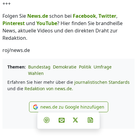
+++
Folgen Sie
News.de
schon bei
Facebook
,
Twitter
,
Pinterest
und
YouTube
? Hier finden Sie brandheiße
News, aktuelle Videos und den direkten Draht zur
Redaktion.
roj/news.de
Themen:
Bundestag
Demokratie
Politik
Umfrage
Wahlen
Erfahren Sie hier mehr über die
journalistischen Standards
und die
Redaktion von news.de.
news.de zu Google hinzufügen
news.de zu Google hinzufüg
Teilen auf Facebook
Teilen auf Whatsapp
Teilen auf Telegram
Teilen auf Pinterest
Per E-Mail teilen
Post auf X
Newsletter abonni