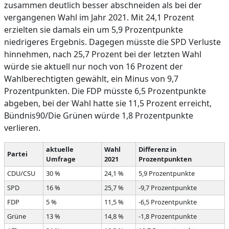
zusammen deutlich besser abschneiden als bei der
vergangenen Wahl im Jahr 2021. Mit 24,1 Prozent
erzielten sie damals ein um 5,9 Prozentpunkte
niedrigeres Ergebnis. Dagegen müsste die SPD Verluste
hinnehmen, nach 25,7 Prozent bei der letzten Wahl
würde sie aktuell nur noch von 16 Prozent der
Wahlberechtigten gewählt, ein Minus von 9,7
Prozentpunkten. Die FDP müsste 6,5 Prozentpunkte
abgeben, bei der Wahl hatte sie 11,5 Prozent erreicht,
Bündnis90/Die Grünen würde 1,8 Prozentpunkte
verlieren.
aktuelle
Wahl
Differenz in
Partei
Umfrage
2021
Prozentpunkten
CDU/CSU
30 %
24,1 %
5,9 Prozentpunkte
SPD
16 %
25,7 %
-9,7 Prozentpunkte
FDP
5 %
11,5 %
-6,5 Prozentpunkte
Grüne
13 %
14,8 %
-1,8 Prozentpunkte