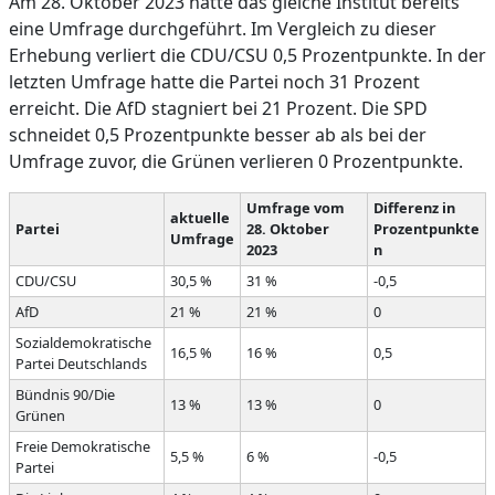
Am 28. Oktober 2023 hatte das gleiche Institut bereits
eine Umfrage durchgeführt. Im Vergleich zu dieser
Erhebung verliert die CDU/CSU 0,5 Prozentpunkte. In der
letzten Umfrage hatte die Partei noch 31 Prozent
erreicht. Die AfD stagniert bei 21 Prozent. Die SPD
schneidet 0,5 Prozentpunkte besser ab als bei der
Umfrage zuvor, die Grünen verlieren 0 Prozentpunkte.
Umfrage vom
Differenz in
aktuelle
Partei
28. Oktober
Prozentpunkte
Umfrage
2023
n
CDU/CSU
30,5 %
31 %
-0,5
AfD
21 %
21 %
0
Sozialdemokratische
16,5 %
16 %
0,5
Partei Deutschlands
Bündnis 90/Die
13 %
13 %
0
Grünen
Freie Demokratische
5,5 %
6 %
-0,5
Partei