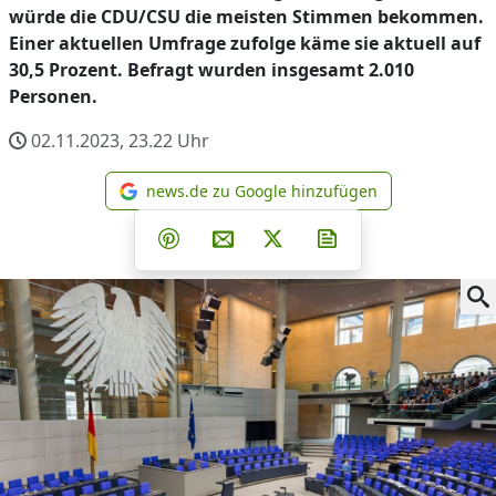
würde die CDU/CSU die meisten Stimmen bekommen.
Einer aktuellen Umfrage zufolge käme sie aktuell auf
30,5 Prozent. Befragt wurden insgesamt 2.010
Personen.
02.11.2023, 23.22
Uhr
news.de zu Google hinzufügen
news.de zu Google hinzufüg
Teilen auf Facebook
Teilen auf Whatsapp
Teilen auf Telegram
Teilen auf Pinterest
Per E-Mail teilen
Post auf X
Newsletter abonni