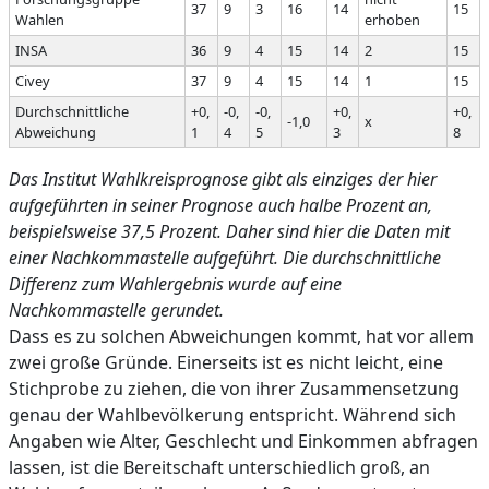
37
9
3
16
14
15
Wahlen
erhoben
INSA
36
9
4
15
14
2
15
Civey
37
9
4
15
14
1
15
Durchschnittliche
+0,
-0,
-0,
+0,
+0,
-1,0
x
Abweichung
1
4
5
3
8
Das Institut Wahlkreisprognose gibt als einziges der hier
aufgeführten in seiner Prognose auch halbe Prozent an,
beispielsweise 37,5 Prozent. Daher sind hier die Daten mit
einer Nachkommastelle aufgeführt. Die durchschnittliche
Differenz zum Wahlergebnis wurde auf eine
Nachkommastelle gerundet.
Dass es zu solchen Abweichungen kommt, hat vor allem
zwei große Gründe. Einerseits ist es nicht leicht, eine
Stichprobe zu ziehen, die von ihrer Zusammensetzung
genau der Wahlbevölkerung entspricht. Während sich
Angaben wie Alter, Geschlecht und Einkommen abfragen
lassen, ist die Bereitschaft unterschiedlich groß, an