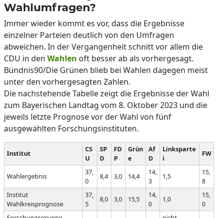
Wahlumfragen?
Immer wieder kommt es vor, dass die Ergebnisse
einzelner Parteien deutlich von den Umfragen
abweichen. In der Vergangenheit schnitt vor allem die
CDU in den
Wahlen
oft besser ab als vorhergesagt.
Bündnis90/Die Grünen blieb bei Wahlen dagegen meist
unter den vorhergesagten Zahlen.
Die nachstehende Tabelle zeigt die Ergebnisse der Wahl
zum Bayerischen Landtag vom 8. Oktober 2023 und die
jeweils letzte Prognose vor der Wahl von fünf
ausgewählten Forschungsinstituten.
CS
SP
FD
Grün
Af
Linksparte
Institut
FW
U
D
P
e
D
i
37,
14,
15,
Wahlergebnis
8,4
3,0
14,4
1,5
0
3
8
Institut
37,
14,
15,
8,0
3,0
15,5
1,0
Wahlkreisprognose
5
0
0
Forschungsgruppe
nicht