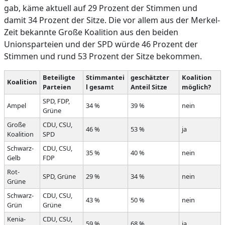
gab, käme aktuell auf 29 Prozent der Stimmen und
damit 34 Prozent der Sitze. Die vor allem aus der Merkel-
Zeit bekannte Große Koalition aus den beiden
Unionsparteien und der SPD würde 46 Prozent der
Stimmen und rund 53 Prozent der Sitze bekommen.
Beteiligte
Stimmantei
geschätzter
Koalition
Koalition
Parteien
l gesamt
Anteil Sitze
möglich?
SPD, FDP,
Ampel
34 %
39 %
nein
Grüne
Große
CDU, CSU,
46 %
53 %
ja
Koalition
SPD
Schwarz-
CDU, CSU,
35 %
40 %
nein
Gelb
FDP
Rot-
SPD, Grüne
29 %
34 %
nein
Grüne
Schwarz-
CDU, CSU,
43 %
50 %
nein
Grün
Grüne
Kenia-
CDU, CSU,
59 %
68 %
ja