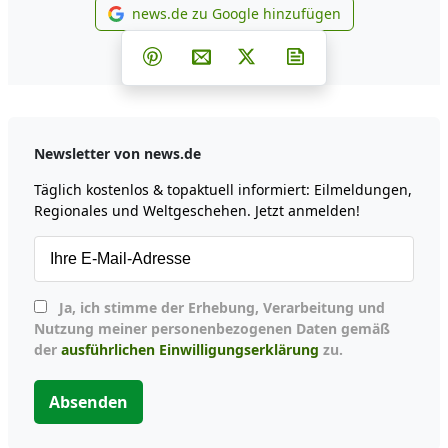
news.de zu Google hinzufügen
news.de zu Google hinzufüg
Teilen auf Facebook
Teilen auf Whatsapp
Teilen auf Telegram
Teilen auf Pinterest
Per E-Mail teilen
Post auf X
Newsletter abonni
Newsletter von news.de
Täglich kostenlos & topaktuell informiert: Eilmeldungen,
Regionales und Weltgeschehen. Jetzt anmelden!
Ja, ich stimme der Erhebung, Verarbeitung und
Nutzung meiner personenbezogenen Daten gemäß
der
ausführlichen Einwilligungserklärung
zu.
Absenden