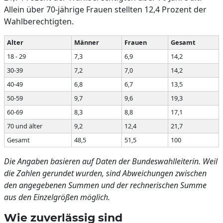
Allein über 70-jährige Frauen stellten 12,4 Prozent der
Wahlberechtigten.
Alter
Männer
Frauen
Gesamt
18 - 29
7,3
6,9
14,2
30-39
7,2
7,0
14,2
40-49
6,8
6,7
13,5
50-59
9,7
9,6
19,3
60-69
8,3
8,8
17,1
70 und älter
9,2
12,4
21,7
Gesamt
48,5
51,5
100
Die Angaben basieren auf Daten der Bundeswahlleiterin. Weil
die Zahlen gerundet wurden, sind Abweichungen zwischen
den angegebenen Summen und der rechnerischen Summe
aus den Einzelgrößen möglich.
Wie zuverlässig sind