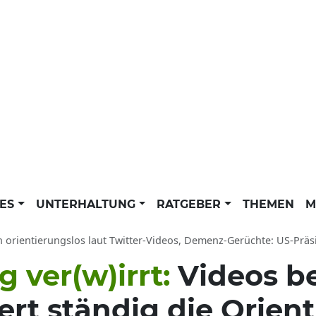
LES
UNTERHALTUNG
RATGEBER
THEMEN
M
 orientierungslos laut Twitter-Videos, Demenz-Gerüchte: US-Präsident veri
g ver(w)irrt:
Videos b
iert ständig die Orien