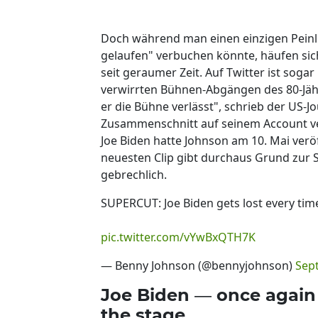
Doch während man einen einzigen Peinli
gelaufen" verbuchen könnte, häufen sich
seit geraumer Zeit. Auf Twitter ist soga
verwirrten Bühnen-Abgängen des 80-Jähri
er die Bühne verlässt", schrieb der US-J
Zusammenschnitt auf seinem Account ver
Joe Biden hatte Johnson am 10. Mai verö
neuesten Clip gibt durchaus Grund zur 
gebrechlich.
SUPERCUT: Joe Biden gets lost every time
pic.twitter.com/vYwBxQTH7K
— Benny Johnson (@bennyjohnson)
Sep
Joe Biden — once again —
the stage