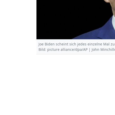
Joe Biden scheint sich jedes einzelne Mal zu
Bild: picture alliance/dpa/AP | John Minchill