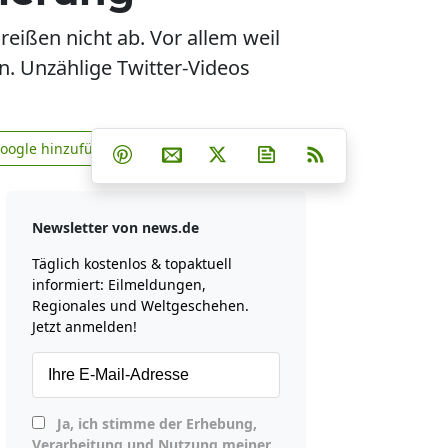
eißen nicht ab. Vor allem weil
en. Unzählige Twitter-Videos
Teilen auf Facebook
Teilen auf Whatsapp
Teilen auf Telegram
Google hinzufügen
Teilen auf Pinterest
Per E-Mail teilen
Post auf X
Newsletter abonniere
RSS
news.de zu Google hinzufügen
Newsletter von news.de
Täglich kostenlos & topaktuell
informiert: Eilmeldungen,
Regionales und Weltgeschehen.
Jetzt anmelden!
Ja, ich stimme der Erhebung,
Verarbeitung und Nutzung meiner