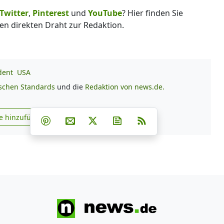
Twitter
,
Pinterest
und
YouTube
? Hier finden Sie
en direkten Draht zur Redaktion.
dent
USA
ischen Standards
und die
Redaktion von news.de.
Teilen auf Facebook
Teilen auf Whatsapp
Teilen auf Telegram
e hinzufügen
Teilen auf Pinterest
Per E-Mail teilen
Post auf X
Newsletter abonnieren
RSS
s.de zu Google hinzufügen