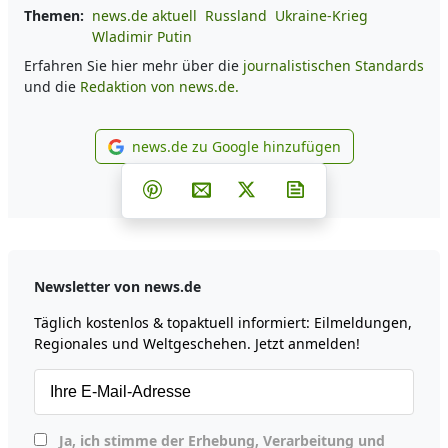
Themen:
news.de aktuell
Russland
Ukraine-Krieg
Wladimir Putin
Erfahren Sie hier mehr über die
journalistischen Standards
und die
Redaktion von news.de.
news.de zu Google hinzufügen
news.de zu Google hinzufüg
Teilen auf Facebook
Teilen auf Whatsapp
Teilen auf Telegram
Teilen auf Pinterest
Per E-Mail teilen
Post auf X
Newsletter abonni
Newsletter von news.de
Täglich kostenlos & topaktuell informiert: Eilmeldungen,
Regionales und Weltgeschehen. Jetzt anmelden!
Ja, ich stimme der Erhebung, Verarbeitung und