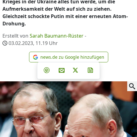
Krieges in der Ukraine alles tun werde, um die
Aufmerksamkeit der Welt auf sich zu ziehen.
Gleichzeit schockte Putin mit einer erneuten Atom-
Drohung.
Erstellt von
Sarah Baumann-Rüster
-
03.02.2023, 11.19
Uhr
news.de zu Google hinzufügen
news.de zu Google hinzufüg
Teilen auf Facebook
Teilen auf Whatsapp
Teilen auf Telegram
Teilen auf Pinterest
Per E-Mail teilen
Post auf X
Newsletter abonni