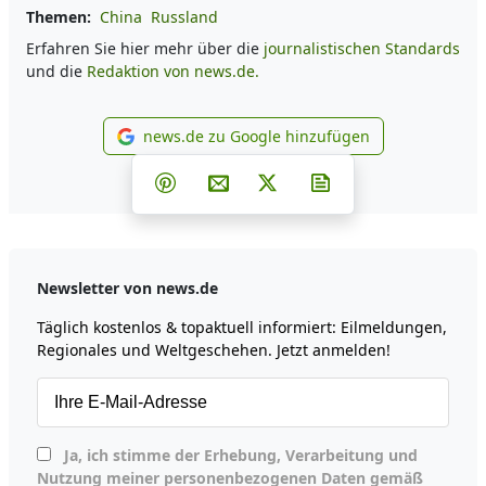
Themen:
China
Russland
Erfahren Sie hier mehr über die
journalistischen Standards
und die
Redaktion von news.de.
news.de zu Google hinzufügen
news.de zu Google hinzufüg
Teilen auf Facebook
Teilen auf Whatsapp
Teilen auf Telegram
Teilen auf Pinterest
Per E-Mail teilen
Post auf X
Newsletter abonni
Newsletter von news.de
Täglich kostenlos & topaktuell informiert: Eilmeldungen,
Regionales und Weltgeschehen. Jetzt anmelden!
Ja, ich stimme der Erhebung, Verarbeitung und
Nutzung meiner personenbezogenen Daten gemäß