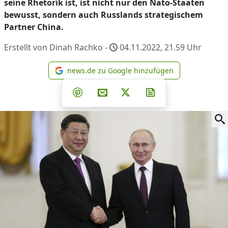
seine Rhetorik ist, ist nicht nur den Nato-Staaten
bewusst, sondern auch Russlands strategischem
Partner China.
Erstellt von Dinah Rachko -
04.11.2022, 21.59
Uhr
news.de zu Google hinzufügen
news.de zu Google hinzufüg
Teilen auf Facebook
Teilen auf Whatsapp
Teilen auf Telegram
Teilen auf Pinterest
Per E-Mail teilen
Post auf X
Newsletter abonni