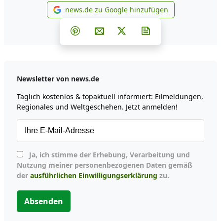
news.de zu Google hinzufügen
news.de zu Google hinzufüg
Teilen auf Facebook
Teilen auf Whatsapp
Teilen auf Telegram
Teilen auf Pinterest
Per E-Mail teilen
Post auf X
Newsletter abonni
Newsletter von news.de
Täglich kostenlos & topaktuell informiert: Eilmeldungen,
Regionales und Weltgeschehen. Jetzt anmelden!
Ja, ich stimme der Erhebung, Verarbeitung und
Nutzung meiner personenbezogenen Daten gemäß
der
ausführlichen Einwilligungserklärung
zu.
Absenden