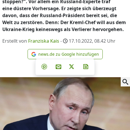
stoppen?". Vor allem ein Russland-Experte traf
eine düstere Vorhersage. Er zeigte sich überzeugt
davon, dass der Russland-Präsident bereit sei, die
Welt zu zerstören. Denn: Der Kreml-Chef will aus dem
Ukraine-Krieg keineswegs als Verlierer hervorgehen.
Erstellt von
Franziska Kais
-
17.10.2022, 08.42
Uhr
news.de zu Google hinzufügen
news.de zu Google hinzufüg
Teilen auf Facebook
Teilen auf Whatsapp
Teilen auf Telegram
Teilen auf Pinterest
Per E-Mail teilen
Post auf X
Newsletter abonni