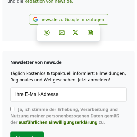
und die
Redaktion von news.de.
news.de zu Google hinzufügen
news.de zu Google hinzufüg
Teilen auf Facebook
Teilen auf Whatsapp
Teilen auf Telegram
Teilen auf Pinterest
Per E-Mail teilen
Post auf X
Newsletter abonni
Newsletter von news.de
Täglich kostenlos & topaktuell informiert: Eilmeldungen,
Regionales und Weltgeschehen. Jetzt anmelden!
Ja, ich stimme der Erhebung, Verarbeitung und
Nutzung meiner personenbezogenen Daten gemäß
der
ausführlichen Einwilligungserklärung
zu.