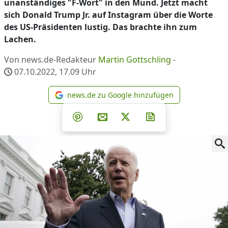
unanständiges "F-Wort" in den Mund. Jetzt macht
sich Donald Trump Jr. auf Instagram über die Worte
des US-Präsidenten lustig. Das brachte ihn zum
Lachen.
Von news.de-Redakteur
Martin Gottschling
-
07.10.2022, 17.09
Uhr
news.de zu Google hinzufügen
news.de zu Google hinzufüg
Teilen auf Facebook
Teilen auf Whatsapp
Teilen auf Telegram
Teilen auf Pinterest
Per E-Mail teilen
Post auf X
Newsletter abonni