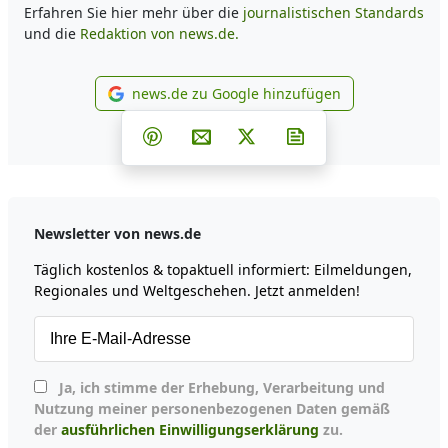
Erfahren Sie hier mehr über die
journalistischen Standards
und die
Redaktion von news.de.
news.de zu Google hinzufügen
news.de zu Google hinzufüg
Teilen auf Facebook
Teilen auf Whatsapp
Teilen auf Telegram
Teilen auf Pinterest
Per E-Mail teilen
Post auf X
Newsletter abonni
Newsletter von news.de
Täglich kostenlos & topaktuell informiert: Eilmeldungen,
Regionales und Weltgeschehen. Jetzt anmelden!
Ja, ich stimme der Erhebung, Verarbeitung und
Nutzung meiner personenbezogenen Daten gemäß
der
ausführlichen Einwilligungserklärung
zu.