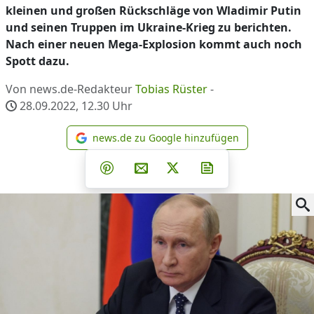
kleinen und großen Rückschläge von Wladimir Putin
und seinen Truppen im Ukraine-Krieg zu berichten.
Nach einer neuen Mega-Explosion kommt auch noch
Spott dazu.
Von news.de-Redakteur
Tobias Rüster
-
28.09.2022, 12.30
Uhr
news.de zu Google hinzufügen
news.de zu Google hinzufüg
Teilen auf Facebook
Teilen auf Whatsapp
Teilen auf Telegram
Teilen auf Pinterest
Per E-Mail teilen
Post auf X
Newsletter abonni