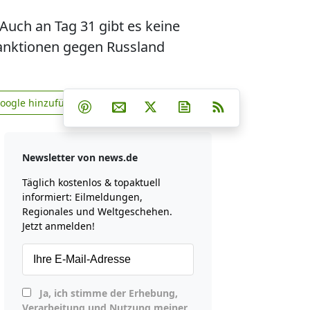
Auch an Tag 31 gibt es keine
Sanktionen gegen Russland
Teilen auf Facebook
Teilen auf Whatsapp
Teilen auf Telegram
Google hinzufügen
Teilen auf Pinterest
Per E-Mail teilen
Post auf X
Newsletter abonniere
RSS
news.de zu Google hinzufügen
Newsletter von news.de
Täglich kostenlos & topaktuell
informiert: Eilmeldungen,
Regionales und Weltgeschehen.
Jetzt anmelden!
Ja, ich stimme der Erhebung,
Verarbeitung und Nutzung meiner