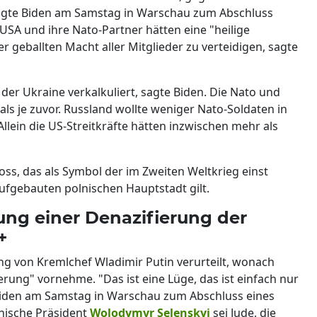
agte Biden am Samstag in Warschau zum Abschluss
 USA und ihre Nato-Partner hätten eine "heilige
r geballten Macht aller Mitglieder zu verteidigen, sagte
 der Ukraine verkalkuliert, sagte Biden. Die Nato und
als je zuvor. Russland wollte weniger Nato-Soldaten in
Allein die US-Streitkräfte hätten inzwischen mehr als
ss, das als Symbol der im Zweiten Weltkrieg einst
ufgebauten polnischen Hauptstadt gilt.
rung einer Denazifierung der
+
ung von Kremlchef Wladimir Putin verurteilt, wonach
erung" vornehme. "Das ist eine Lüge, das ist einfach nur
iden am Samstag in Warschau zum Abschluss eines
inische Präsident
Wolodymyr Selenskyj
sei Jude, die