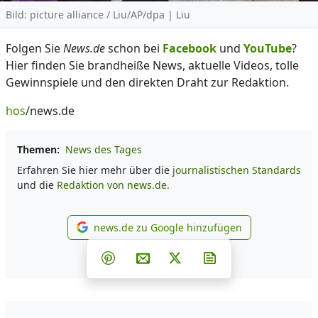
Bild: picture alliance / Liu/AP/dpa | Liu
Folgen Sie
News.de
schon bei
Facebook
und
YouTube
?
Hier finden Sie brandheiße News, aktuelle Videos, tolle
Gewinnspiele und den direkten Draht zur Redaktion.
hos
/news.de
Themen:
News des Tages
Erfahren Sie hier mehr über die
journalistischen Standards
und die
Redaktion von news.de.
news.de zu Google hinzufügen
news.de zu Google hinzufüg
Teilen auf Facebook
Teilen auf Whatsapp
Teilen auf Telegram
Teilen auf Pinterest
Per E-Mail teilen
Post auf X
Newsletter abonni