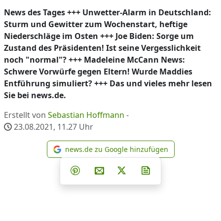
News des Tages +++ Unwetter-Alarm in Deutschland:
Sturm und Gewitter zum Wochenstart, heftige
Niederschläge im Osten +++ Joe Biden: Sorge um
Zustand des Präsidenten! Ist seine Vergesslichkeit
noch "normal"? +++ Madeleine McCann News:
Schwere Vorwürfe gegen Eltern! Wurde Maddies
Entführung simuliert? +++ Das und vieles mehr lesen
Sie bei news.de.
Erstellt von
Sebastian Hoffmann
-
23.08.2021, 11.27
Uhr
news.de zu Google hinzufügen
news.de zu Google hinzufüg
Teilen auf Facebook
Teilen auf Whatsapp
Teilen auf Telegram
Teilen auf Pinterest
Per E-Mail teilen
Post auf X
Newsletter abonni