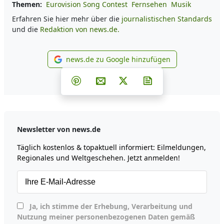
Themen:
Eurovision Song Contest
Fernsehen
Musik
Erfahren Sie hier mehr über die
journalistischen Standards
und die
Redaktion von news.de.
news.de zu Google hinzufügen
news.de zu Google hinzufüg
Teilen auf Facebook
Teilen auf Whatsapp
Teilen auf Telegram
Teilen auf Pinterest
Per E-Mail teilen
Post auf X
Newsletter abonni
Newsletter von news.de
Täglich kostenlos & topaktuell informiert: Eilmeldungen,
Regionales und Weltgeschehen. Jetzt anmelden!
Ja, ich stimme der Erhebung, Verarbeitung und
Nutzung meiner personenbezogenen Daten gemäß