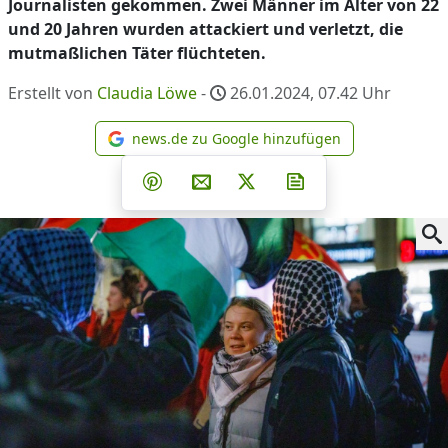
Journalisten gekommen. Zwei Männer im Alter von 22
und 20 Jahren wurden attackiert und verletzt, die
mutmaßlichen Täter flüchteten.
Erstellt von
Claudia Löwe
-
26.01.2024, 07.42
Uhr
news.de zu Google hinzufügen
news.de zu Google hinzufüg
Teilen auf Facebook
Teilen auf Whatsapp
Teilen auf Telegram
Teilen auf Pinterest
Per E-Mail teilen
Post auf X
Newsletter abonni