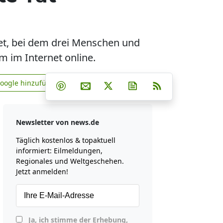
tet, bei dem drei Menschen und
am im Internet online.
Teilen auf Facebook
Teilen auf Whatsapp
Teilen auf Telegram
Google hinzufügen
Teilen auf Pinterest
Per E-Mail teilen
Post auf X
Newsletter abonniere
RSS
news.de zu Google hinzufügen
Newsletter von news.de
Täglich kostenlos & topaktuell
informiert: Eilmeldungen,
Regionales und Weltgeschehen.
Jetzt anmelden!
Ja, ich stimme der Erhebung,