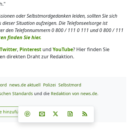
h."
sionen oder Selbstmordgedanken leiden, sollten Sie sich
 dieser Situation aufzeigen. Die Telefonseelsorge ist
ter den Telefonnummern 0 800 / 111 0 111 und 0 800 / 111
en finden Sie hier.
Twitter
,
Pinterest
und
YouTube
? Hier finden Sie
en direkten Draht zur Redaktion.
ord
news.de aktuell
Polizei
Selbstmord
ischen Standards
und die
Redaktion von news.de.
Teilen auf Facebook
Teilen auf Whatsapp
Teilen auf Telegram
e hinzufügen
Teilen auf Pinterest
Per E-Mail teilen
Post auf X
Newsletter abonnieren
RSS
s.de zu Google hinzufügen