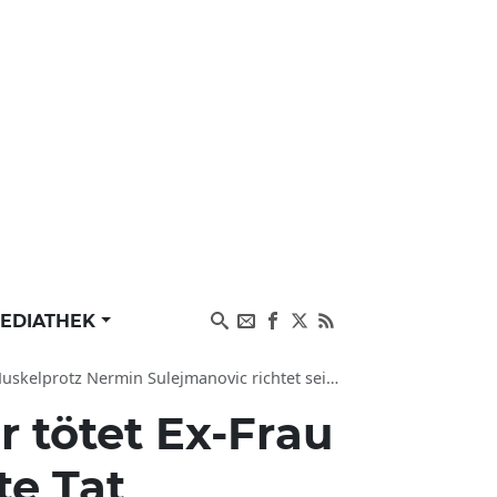
EDIATHEK
min Sulejmanovic richtet seine Ex-Frau im Stream hin
 tötet Ex-Frau
te Tat