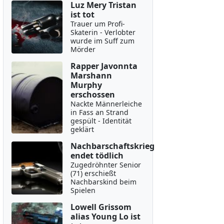
Luz Mery Tristan
ist tot
Trauer um Profi-
Skaterin - Verlobter
wurde im Suff zum
Mörder
Rapper Javonnta
Marshann
Murphy
erschossen
Nackte Männerleiche
in Fass an Strand
gespült - Identität
geklärt
Nachbarschaftskrieg
endet tödlich
Zugedröhnter Senior
(71) erschießt
Nachbarskind beim
Spielen
Lowell Grissom
alias Young Lo ist