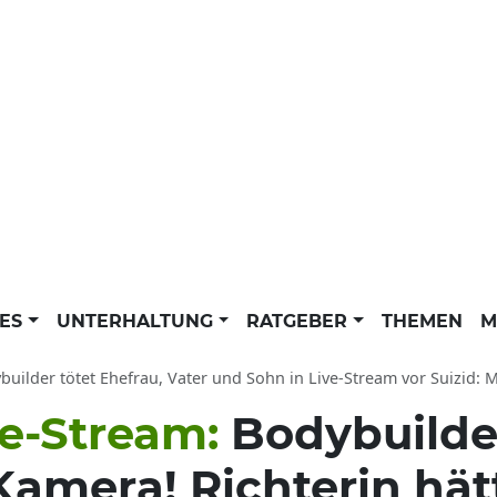
LES
UNTERHALTUNG
RATGEBER
THEMEN
M
uilder tötet Ehefrau, Vater und Sohn in Live-Stream vor Suizid: Muskelprotz Ner
ve-Stream:
Bodybuilder
Kamera! Richterin hät