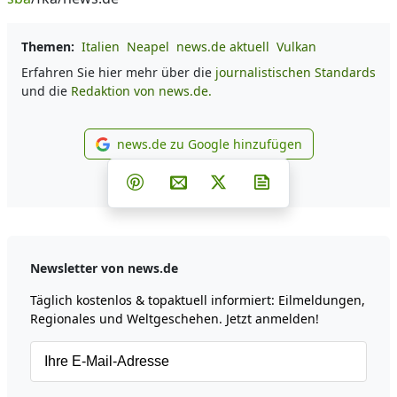
Themen:
Italien
Neapel
news.de aktuell
Vulkan
Erfahren Sie hier mehr über die
journalistischen Standards
und die
Redaktion von news.de.
news.de zu Google hinzufügen
news.de zu Google hinzufüg
Teilen auf Facebook
Teilen auf Whatsapp
Teilen auf Telegram
Teilen auf Pinterest
Per E-Mail teilen
Post auf X
Newsletter abonni
Newsletter von news.de
Täglich kostenlos & topaktuell informiert: Eilmeldungen,
Regionales und Weltgeschehen. Jetzt anmelden!