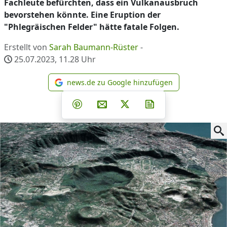
Fachleute befürchten, dass ein Vulkanausbruch
bevorstehen könnte. Eine Eruption der
"Phlegräischen Felder" hätte fatale Folgen.
Erstellt von
Sarah Baumann-Rüster
-
25.07.2023, 11.28
Uhr
news.de zu Google hinzufügen
news.de zu Google hinzufüg
Teilen auf Facebook
Teilen auf Whatsapp
Teilen auf Telegram
Teilen auf Pinterest
Per E-Mail teilen
Post auf X
Newsletter abonni