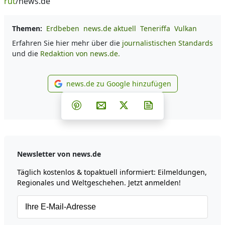
rut
/news.de
Themen:
Erdbeben
news.de aktuell
Teneriffa
Vulkan
Erfahren Sie hier mehr über die
journalistischen Standards
und die
Redaktion von news.de.
news.de zu Google hinzufügen
news.de zu Google hinzufüg
Teilen auf Facebook
Teilen auf Whatsapp
Teilen auf Telegram
Teilen auf Pinterest
Per E-Mail teilen
Post auf X
Newsletter abonni
Newsletter von news.de
Täglich kostenlos & topaktuell informiert: Eilmeldungen,
Regionales und Weltgeschehen. Jetzt anmelden!