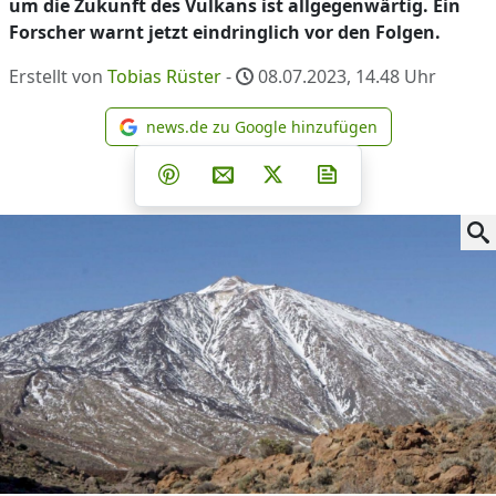
um die Zukunft des Vulkans ist allgegenwärtig. Ein
Forscher warnt jetzt eindringlich vor den Folgen.
Erstellt von
Tobias Rüster
-
08.07.2023, 14.48
Uhr
news.de zu Google hinzufügen
news.de zu Google hinzufüg
Teilen auf Facebook
Teilen auf Whatsapp
Teilen auf Telegram
Teilen auf Pinterest
Per E-Mail teilen
Post auf X
Newsletter abonni